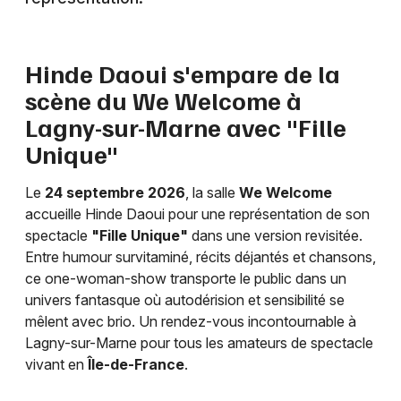
Hinde Daoui s'empare de la
Newsletter des sorties
scène du We Welcome à
Lagny-sur-Marne avec "Fille
Artistes en tournée
Unique"
Actus à Paris
Le
24 septembre 2026
, la salle
We Welcome
accueille Hinde Daoui pour une représentation de son
Magazine à Paris
spectacle
"Fille Unique"
dans une version revisitée.
Entre humour survitaminé, récits déjantés et chansons,
ce one-woman-show transporte le public dans un
univers fantasque où autodérision et sensibilité se
mêlent avec brio. Un rendez-vous incontournable à
Lagny-sur-Marne pour tous les amateurs de spectacle
vivant en
Île-de-France
.