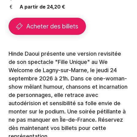
Montpellier
A partir de 24,20 €
Spectacles
Nantes
Acheter des billets
Concerts
Nice
Paris
Sports
Strasbourg
Hinde Daoui présente une version revisitée
Soirées
de son spectacle "Fille Unique" au We
Toulouse
Welcome de Lagny-sur-Marne, le jeudi 24
Sorties famille
Toutes les villes
septembre 2026 à 21h. Dans ce one-woman-
Expos
show mêlant humour, chansons et incarnation
de personnages, elle retrace avec
Sorties & loisirs
autodérision et sensibilité sa folle envie de
monter sur le podium. Une soirée pétillante à
Humour en Seine-et-Marne
ne pas manquer en Île-de-France. Réservez
dès maintenant vos billets pour cette
Humour en Ile de France
représentation.