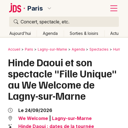
Paris
Concert, spectacle, etc.
Quoi ?
Fermer
Aujourd'hui
Agenda
Sorties & loisirs
Actu
Où ?
Retour
Publier un événement
Accueil
Paris
Lagny-sur-Marne
Agenda
Spectacles
Humour
Paris et alentours
Seine-et-Marne (77)
Ile de France
Hinde Daoui et son
Bordeaux
Partout
Près de moi
Changer de lieu
spectacle "Fille Unique"
Colmar
Quand ?
Effacer les dates
au We Welcome de
Lille
Grands événements
Aujourd'hui
Demain
Ce week-end
Autre
Lagny-sur-Marne
Lyon
Activité & Expérience
Marseille
Le 24/09/2026
Manifestations
We Welcome
|
Lagny-sur-Marne
Mulhouse
Foires & salons
Hinde Daoui : dates de la tournée