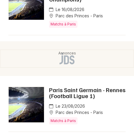
Le 16/08/2026
Parc des Princes - Paris
Matchs à Paris
Paris Saint Germain - Rennes
(Football Ligue 1)
Le 23/08/2026
Parc des Princes - Paris
Matchs à Paris