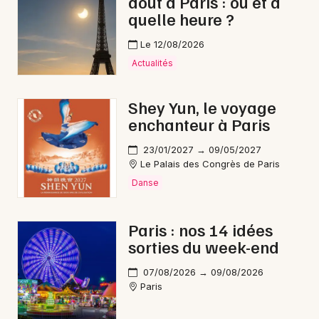
août à Paris : où et à
quelle heure ?
Le 12/08/2026
Actualités
Shey Yun, le voyage
enchanteur à Paris
23/01/2027 → 09/05/2027
Le Palais des Congrès de Paris
Danse
Paris : nos 14 idées
sorties du week-end
07/08/2026 → 09/08/2026
Paris