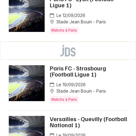
Ligue 1)
Le 12/09/2026
Stade Jean Bouin - Paris
Matchs à Paris
Paris FC - Strasbourg
(Football Ligue 1)
Le 19/09/2026
Stade Jean Bouin - Paris
Matchs à Paris
Versailles - Quevilly (Football
National 1)
Le 19/09/2026