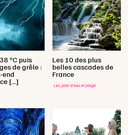
Aquatique nautique en Nouvelle-
Aquitaine
Newsletter des sorties
 38 °C puis
Les 10 des plus
Artistes en tournée
ges de grêle :
belles cascades de
k-end
France
Actus à Pau
ce […]
Lac, plan d'eau et plage
Magazine à Pau