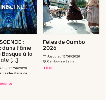
Choisir mes départements
64 - Pyrénées-Atlantiques
Mon email
SCENCE :
Fêtes de Cambo
 dans l'âme
2026
 Basque à la
Je m'abonne
Jusqu'au 12/08/2026
ale […]
Cambo-les-Bains
Fêtes
26 → 26/09/2026
e Sainte-Marie de
xpérience