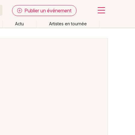
Publier un événement
Actu
Artistes en tournée
Fermer
Effacer les dates
week-end
Autre