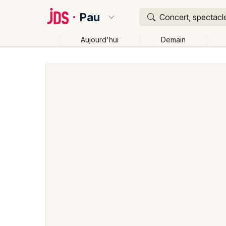
Pau
Concert, spectacle
Aujourd'hui
Demain
Quoi ?
Où ?
Pau et alentours
Pyrénées-Atlantiques (64)
Aqui
Changer de lieu