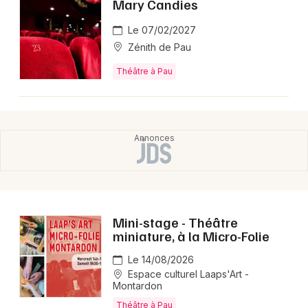
Mary Candies
Montpellier
Spectacles
Le 07/02/2027
Nantes
Zénith de Pau
Concerts
Nice
Théâtre à Pau
Paris
Sports
Strasbourg
Soirées
Toulouse
Sorties famille
Toutes les villes
Expos
Mini-stage - Théâtre
Sorties & loisirs
miniature, à la Micro-Folie
Théâtre dans les Pyrénées-Atlantiques
Le 14/08/2026
Espace culturel Laaps'Art -
Montardon
Théâtre en Aquitaine
Théâtre à Pau