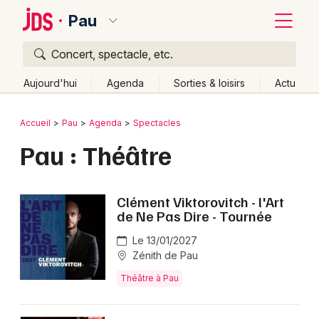
Pau
Concert, spectacle, etc.
Quoi ?
Fermer
Aujourd'hui
Agenda
Sorties & loisirs
Actu
Où ?
Retour
Publier un événement
Accueil
Pau
Agenda
Spectacles
Pau et alentours
Pyrénées-Atlantiques (64)
Aquitaine
Pau : Théâtre
Bordeaux
Partout
Près de moi
Changer de lieu
Colmar
Quand ?
Effacer les dates
Clément Viktorovitch - l'Art
Lille
Grands événements
de Ne Pas Dire - Tournée
Aujourd'hui
Demain
Ce week-end
Autre
Lyon
Le 13/01/2027
Activité & Expérience
Zénith de Pau
Marseille
Manifestations
Théâtre à Pau
Mulhouse
Foires & salons