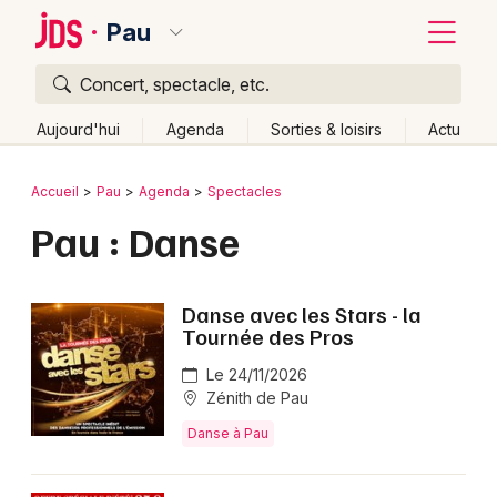
Pau
Concert, spectacle, etc.
Quoi ?
Fermer
Aujourd'hui
Agenda
Sorties & loisirs
Actu
Où ?
Retour
Publier un événement
Accueil
Pau
Agenda
Spectacles
Pau et alentours
Pyrénées-Atlantiques (64)
Aquitaine
Pau : Danse
Bordeaux
Partout
Près de moi
Changer de lieu
Colmar
Quand ?
Effacer les dates
Danse avec les Stars - la
Lille
Grands événements
Tournée des Pros
Aujourd'hui
Demain
Ce week-end
Autre
Lyon
Le 24/11/2026
Activité & Expérience
Zénith de Pau
Marseille
Manifestations
Danse à Pau
Mulhouse
Foires & salons