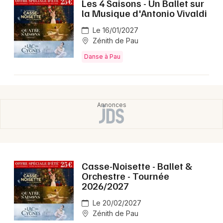
Les 4 Saisons - Un Ballet sur
Montpellier
la Musique d'Antonio Vivaldi
Spectacles
Nantes
Le 16/01/2027
Zénith de Pau
Concerts
Nice
Danse à Pau
Paris
Sports
Strasbourg
Soirées
Toulouse
Sorties famille
Toutes les villes
Expos
Sorties & loisirs
Casse-Noisette - Ballet &
Orchestre - Tournée
2026/2027
Danse dans les Pyrénées-Atlantiques
Le 20/02/2027
Danse en Aquitaine
Zénith de Pau