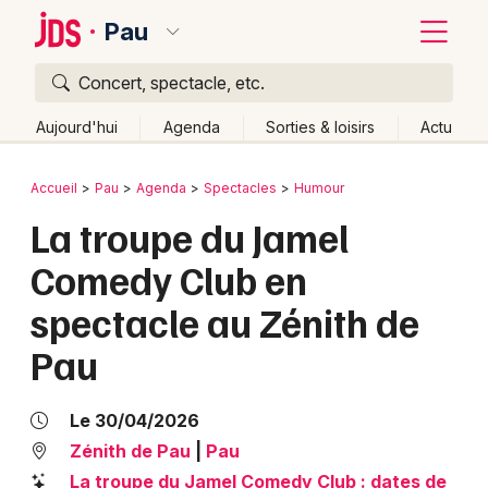
Pau
Concert, spectacle, etc.
Quoi ?
Fermer
Aujourd'hui
Agenda
Sorties & loisirs
Actu
Où ?
Retour
Publier un événement
Accueil
Pau
Agenda
Spectacles
Humour
Pau et alentours
Pyrénées-Atlantiques (64)
Aquitaine
La troupe du Jamel
Bordeaux
Partout
Près de moi
Changer de lieu
Comedy Club en
Colmar
Quand ?
Effacer les dates
spectacle au Zénith de
Lille
Grands événements
Aujourd'hui
Demain
Ce week-end
Autre
Pau
Lyon
Activité & Expérience
Marseille
Le 30/04/2026
Manifestations
Zénith de Pau
|
Pau
Mulhouse
Foires & salons
La troupe du Jamel Comedy Club : dates de