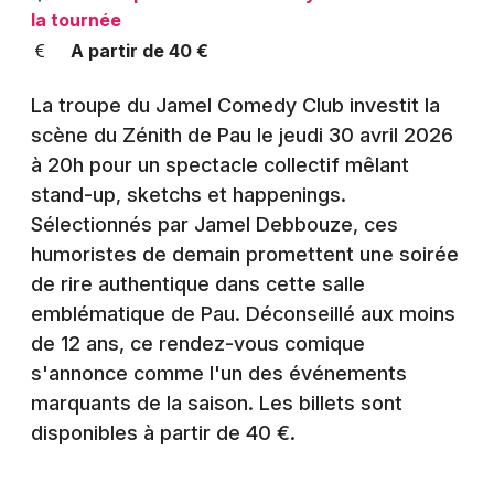
Montpellier
la tournée
Spectacles
A partir de 40 €
Nantes
Concerts
Nice
La troupe du Jamel Comedy Club investit la
scène du Zénith de Pau le jeudi 30 avril 2026
Paris
Sports
à 20h pour un spectacle collectif mêlant
Strasbourg
stand-up, sketchs et happenings.
Soirées
Sélectionnés par Jamel Debbouze, ces
Toulouse
humoristes de demain promettent une soirée
Sorties famille
Toutes les villes
de rire authentique dans cette salle
Expos
emblématique de Pau. Déconseillé aux moins
de 12 ans, ce rendez-vous comique
Sorties & loisirs
s'annonce comme l'un des événements
marquants de la saison. Les billets sont
Humour dans les Pyrénées-Atlantiques
disponibles à partir de 40 €.
Humour en Aquitaine