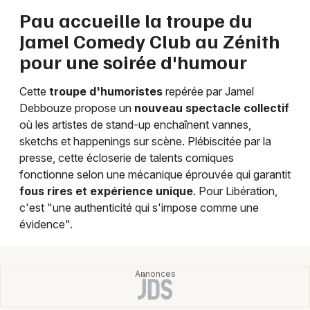
Pau accueille la troupe du
Humour en Nouvelle-Aquitaine
Jamel Comedy Club au Zénith
pour une soirée d'humour
Cette
troupe d'humoristes
repérée par Jamel
Newsletter des sorties
Debbouze propose un
nouveau spectacle collectif
où les artistes de stand-up enchaînent vannes,
Artistes en tournée
sketchs et happenings sur scène. Plébiscitée par la
presse, cette écloserie de talents comiques
Actus à Pau
fonctionne selon une mécanique éprouvée qui garantit
fous rires et expérience unique
. Pour Libération,
Magazine à Pau
c'est "une authenticité qui s'impose comme une
évidence".