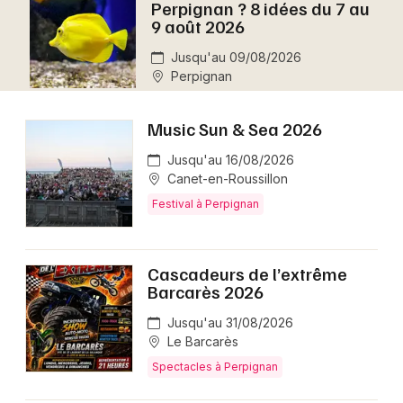
Perpignan ? 8 idées du 7 au
Montpellier
9 août 2026
Spectacles
Nantes
Jusqu'au 09/08/2026
Perpignan
Concerts
Nice
Paris
Sports
Music Sun & Sea 2026
Strasbourg
Jusqu'au 16/08/2026
Soirées
Canet-en-Roussillon
Toulouse
Festival à Perpignan
Sorties famille
Toutes les villes
Expos
Cascadeurs de l’extrême
Barcarès 2026
Sorties & loisirs
Jusqu'au 31/08/2026
Aujourd'hui dans les Pyrénées-Orientales
Le Barcarès
Spectacles à Perpignan
Aujourd'hui en Languedoc-Roussillon