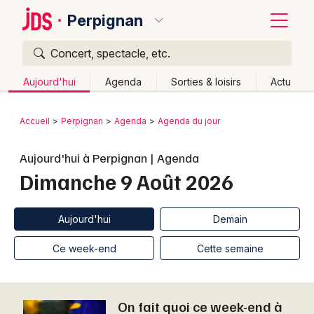
Perpignan
Concert, spectacle, etc.
Quoi ?
Fermer
Aujourd'hui
Agenda
Sorties & loisirs
Actu
Où ?
Retour
Publier un événement
Accueil
Perpignan
Agenda
Agenda du jour
Perpignan et alentours
Pyrénées-Orientales (66)
Bordeaux
Aujourd'hui à Perpignan | Agenda
Languedoc-Roussillon
Partout
Près de moi
Dimanche 9 Août 2026
Changer de lieu
Colmar
Quand ?
Effacer les dates
Lille
Grands événements
Aujourd'hui
Demain
Aujourd'hui
Demain
Ce week-end
Autre
Lyon
Activité & Expérience
Ce week-end
Cette semaine
Marseille
Manifestations
Mulhouse
On fait quoi ce week-end à
Foires & salons