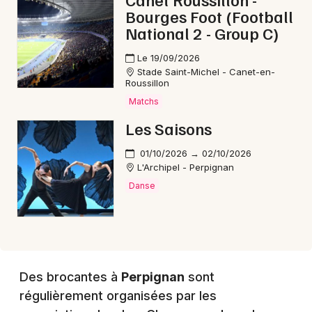
Bourges Foot (Football
National 2 - Group C)
Choisir mes départements
66 - Pyrénées-Orientales
Le 19/09/2026
Stade Saint-Michel - Canet-en-
Roussillon
Matchs
Mon email
Les Saisons
Je m'abonne
01/10/2026 → 02/10/2026
L'Archipel - Perpignan
Danse
Des brocantes à
Perpignan
sont
régulièrement organisées par les