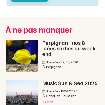
Montpellier
Spectacles
Nantes
Concerts
Nice
À ne pas manquer
Paris
Sports
Strasbourg
Perpignan : nos 8
Soirées
idées sorties du week-
Toulouse
end
Sorties famille
Toutes les villes
Jusqu'au 09/08/2026
Expos
Perpignan
Sorties & loisirs
Music Sun & Sea 2026
Brocantes dans les Pyrénées-Orientales
Jusqu'au 16/08/2026
Canet-en-Roussillon
Brocantes en Languedoc-Roussillon
Festival