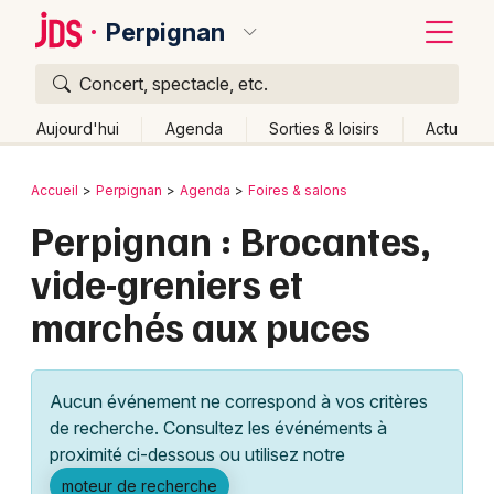
Perpignan
Concert, spectacle, etc.
Quoi ?
Fermer
Aujourd'hui
Agenda
Sorties & loisirs
Actu
Où ?
Retour
Publier un événement
Accueil
Perpignan
Agenda
Foires & salons
Perpignan et alentours
Pyrénées-Orientales (66)
Perpignan : Brocantes,
Bordeaux
Languedoc-Roussillon
Partout
Près de moi
vide-greniers et
Changer de lieu
Colmar
marchés aux puces
Quand ?
Effacer les dates
Lille
Grands événements
Aujourd'hui
Demain
Ce week-end
Autre
Lyon
Activité & Expérience
Aucun événement ne correspond à vos critères
Marseille
de recherche. Consultez les événéments à
Manifestations
proximité ci-dessous ou utilisez notre
Mulhouse
Foires & salons
moteur de recherche