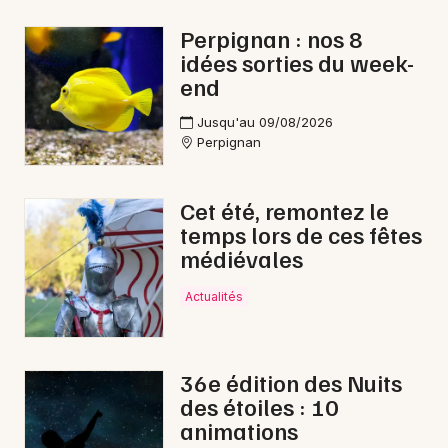
Nouvel An en Occitanie
Perpignan : nos 8
idées sorties du week-
end
Jusqu'au 09/08/2026
Perpignan
Newsletter des sorties
Artistes en tournée
Cet été, remontez le
temps lors de ces fêtes
Actus à Perpignan
médiévales
Magazine à Perpignan
Actualités
36e édition des Nuits
des étoiles : 10
animations