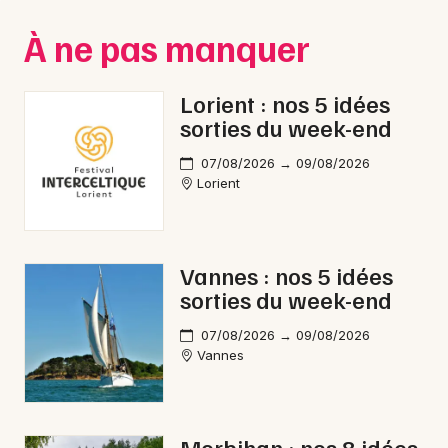
Montpellier
À ne pas manquer
Spectacles
Nantes
Concerts
Nice
Lorient : nos 5 idées
sorties du week-end
Paris
Sports
07/08/2026 → 09/08/2026
Strasbourg
Soirées
Lorient
Toulouse
Sorties famille
Toutes les villes
Vannes : nos 5 idées
Expos
sorties du week-end
Sorties & loisirs
07/08/2026 → 09/08/2026
Vannes
Aventure dans le Morbihan
Aventure en Bretagne
Morbihan : nos 8 idées