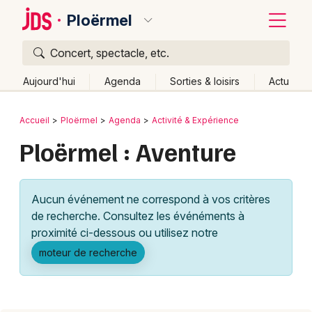
Ploërmel
Concert, spectacle, etc.
Quoi ?
Fermer
Aujourd'hui
Agenda
Sorties & loisirs
Actu
Où ?
Retour
Publier un événement
Accueil
Ploërmel
Agenda
Activité & Expérience
Ploërmel et alentours
Morbihan (56)
Bretagne
Ploërmel : Aventure
Bordeaux
Partout
Près de moi
Changer de lieu
Colmar
Quand ?
Effacer les dates
Aucun événement ne correspond à vos critères
Lille
Grands événements
Aujourd'hui
Demain
Ce week-end
Autre
de recherche. Consultez les événéments à
Lyon
proximité ci-dessous ou utilisez notre
Activité & Expérience
moteur de recherche
Marseille
Manifestations
Mulhouse
Foires & salons