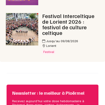
Choisir mes départements
56 - Morbihan
Festival Interceltique
de Lorient 2026 :
Mon email
festival de culture
celtique
Je m'abonne
Jusqu'au 09/08/2026
Lorient
Festival
Newsletter : le meilleur à Ploërmel
Recevez aujourd'hui votre dose hebdomadaire à
Ploërmel. Bons plans, sorties, événements : la