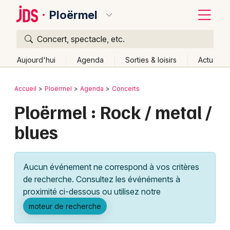
Ploërmel
Concert, spectacle, etc.
Quoi ?
Fermer
Aujourd'hui
Agenda
Sorties & loisirs
Actu
Où ?
Retour
Publier un événement
Accueil
Ploërmel
Agenda
Concerts
Ploërmel et alentours
Morbihan (56)
Bretagne
Ploërmel : Rock / metal /
Bordeaux
Partout
Près de moi
Changer de lieu
blues
Colmar
Quand ?
Effacer les dates
Lille
Grands événements
Aujourd'hui
Demain
Ce week-end
Autre
Aucun événement ne correspond à vos critères
Lyon
Activité & Expérience
de recherche. Consultez les événéments à
proximité ci-dessous ou utilisez notre
Marseille
Manifestations
moteur de recherche
Mulhouse
Foires & salons