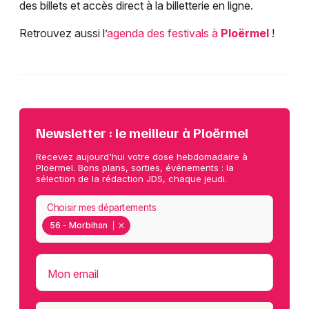
des billets et accès direct à la billetterie en ligne.
Retrouvez aussi l’
agenda des festivals à
Ploërmel
!
Newsletter : le meilleur à Ploërmel
Recevez aujourd'hui votre dose hebdomadaire à
Ploërmel. Bons plans, sorties, événements : la
sélection de la rédaction JDS, chaque jeudi.
Choisir mes départements
56 - Morbihan
Mon email