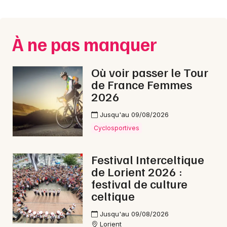
Montpellier
Spectacles
Nantes
À ne pas manquer
Concerts
Nice
Paris
Sports
Où voir passer le Tour
de France Femmes
Strasbourg
Soirées
2026
Toulouse
Jusqu'au 09/08/2026
Sorties famille
Toutes les villes
Cyclosportives
Expos
Festival Interceltique
Sorties & loisirs
de Lorient 2026 :
festival de culture
Rock / metal dans le Morbihan
celtique
Rock / metal en Bretagne
Jusqu'au 09/08/2026
Lorient