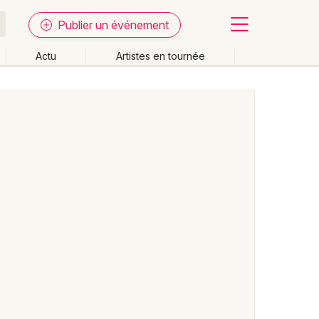
Publier un événement
Actu
Artistes en tournée
Fermer
Effacer les dates
week-end
Autre