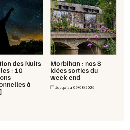
56 - Morbihan
Mon email
Je m'abonne
tion des Nuits
Morbihan : nos 8
les : 10
idées sorties du
ions
week-end
onnelles à
Jusqu'au 09/08/2026
]