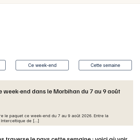
Spectacles
Mulhouse
Concerts
Montpellier
Nantes
Sports
Nice
Soirées
Paris
Sorties famille
Ce week-end
Cette semaine
Strasbourg
Expos
Toulouse
e week-end dans le Morbihan du 7 au 9 août
Sorties & loisirs
Toutes les villes
Aujourd'hui dans le Morbihan
e le paquet ce week-end du 7 au 9 août 2026. Entre la
Aujourd'hui en Bretagne
 Interceltique de […]
traverse le pays cette semaine : voici où voir