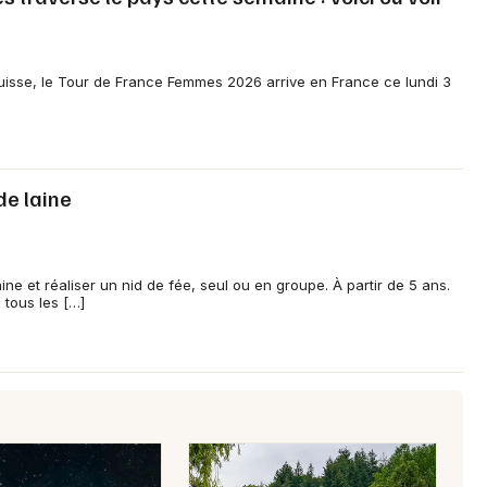
Newsletter des sorties
isse, le Tour de France Femmes 2026 arrive en France ce lundi 3
Artistes en tournée
Actus à Ploërmel
 de laine
Magazine à Ploërmel
ine et réaliser un nid de fée, seul ou en groupe. À partir de 5 ans.
 tous les […]
Choisir mes départements