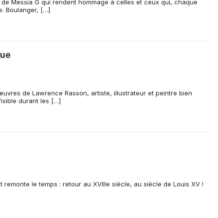
 de Messia G qui rendent hommage à celles et ceux qui, chaque
re. Boulanger, […]
que
uvres de Lawrence Rasson, artiste, illustrateur et peintre bien
isible durant les […]
 remonte le temps : retour au XVIIIe siècle, au siècle de Louis XV !