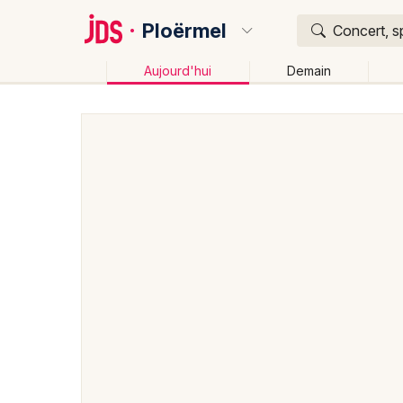
Ploërmel
Concert, s
Aujourd'hui
Demain
Quoi ?
Où ?
Ploërmel et alentours
Morbihan (56)
Bretagne
Changer de lieu