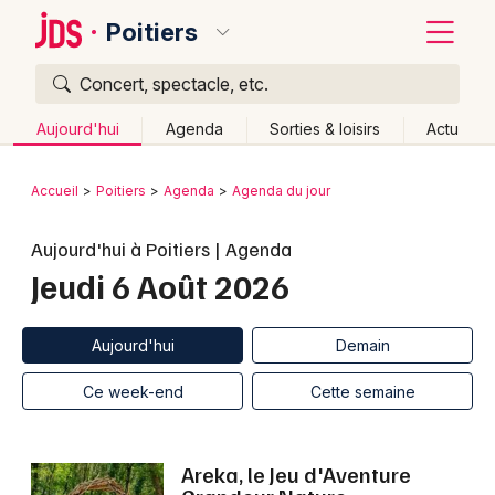
Poitiers
Concert, spectacle, etc.
Quoi ?
Fermer
Aujourd'hui
Agenda
Sorties & loisirs
Actu
Où ?
Retour
Publier un événement
Accueil
Poitiers
Agenda
Agenda du jour
Poitiers et alentours
Vienne (86)
Poitou-Charente
Bordeaux
Aujourd'hui à Poitiers | Agenda
Partout
Près de moi
Changer de lieu
Jeudi 6 Août 2026
Colmar
Quand ?
Effacer les dates
Lille
Grands événements
Aujourd'hui
Demain
Ce week-end
Autre
Aujourd'hui
Demain
Lyon
Activité & Expérience
Ce week-end
Cette semaine
Marseille
Manifestations
Mulhouse
Areka, le Jeu d'Aventure
Foires & salons