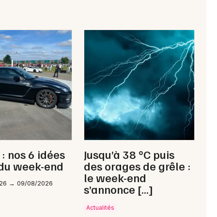
Choisir mes départements
86 - Vienne
Mon email
Je m'abonne
 : nos 6 idées
Jusqu’à 38 °C puis
 du week-end
des orages de grêle :
le week-end
26 → 09/08/2026
s’annonce […]
Actualités