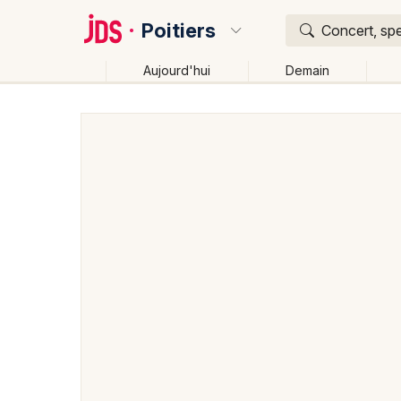
Poitiers
Concert, spe
Aujourd'hui
Demain
Quoi ?
Où ?
Poitiers et alentours
Vienne (86)
Poitou-Charent
Changer de lieu