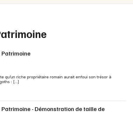
Spectacles
Mulhouse
Concerts
Montpellier
Nantes
Sports
 Patrimoine
Nice
Soirées
Paris
 Patrimoine
Sorties famille
Strasbourg
Expos
Toulouse
te qu’un riche propriétaire romain aurait enfoui son trésor à
goths : […]
Sorties & loisirs
Toutes les villes
Journées du Patrimoine dans la Vienne
Patrimoine - Démonstration de taille de
Journées du Patrimoine en Poitou-
Charente