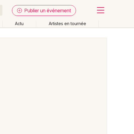
Publier un événement
Actu
Artistes en tournée
Fermer
Effacer les dates
week-end
Autre