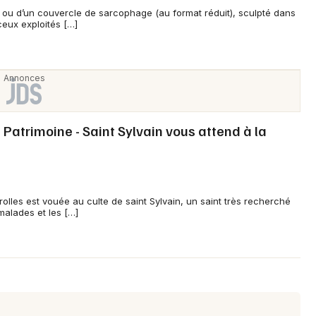
Journées du Patrimoine en Nouvelle-
ve ou d’un couvercle de sarcophage (au format réduit), sculpté dans
Aquitaine
eux exploités […]
Newsletter des sorties
Patrimoine - Saint Sylvain vous attend à la
Artistes en tournée
Actus à Poitiers
lles est vouée au culte de saint Sylvain, un saint très recherché
Magazine à Poitiers
malades et les […]