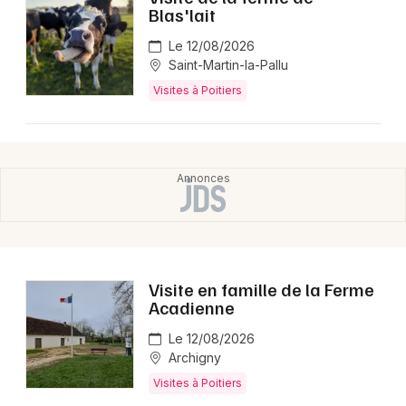
Montpellier
Blas'lait
Spectacles
Nantes
Le 12/08/2026
Saint-Martin-la-Pallu
Concerts
Nice
Visites à Poitiers
Paris
Sports
Strasbourg
Soirées
Toulouse
Sorties famille
Toutes les villes
Expos
Visite en famille de la Ferme
Sorties & loisirs
Acadienne
Le 12/08/2026
Visites dans la Vienne
Archigny
Visites en Poitou-Charente
Visites à Poitiers