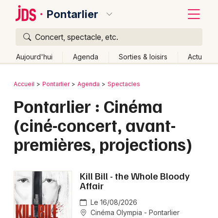
Pontarlier
Concert, spectacle, etc.
Quoi ?
Fermer
Aujourd'hui
Agenda
Sorties & loisirs
Actu
Où ?
Retour
Publier un événement
Accueil
Pontarlier
Agenda
Spectacles
Pontarlier et alentours
Doubs (25)
Franche-Comté
Pontarlier : Cinéma
Bordeaux
Partout
Près de moi
Changer de lieu
(ciné-concert, avant-
Colmar
Quand ?
Effacer les dates
premières, projections)
Lille
Grands événements
Aujourd'hui
Demain
Ce week-end
Autre
Lyon
Activité & Expérience
Kill Bill - the Whole Bloody
Marseille
Affair
Manifestations
Mulhouse
Le 16/08/2026
Cinéma Olympia - Pontarlier
Foires & salons