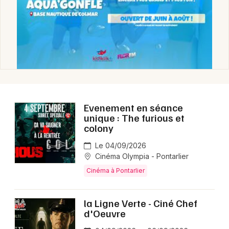
Cinéma en Bourgogne-Franche-Comté
Newsletter des sorties
Artistes en tournée
Evenement en séance
unique : The furious et
Actus à Pontarlier
colony
Le 04/09/2026
Magazine à Pontarlier
Cinéma Olympia - Pontarlier
Cinéma à Pontarlier
la Ligne Verte - Ciné Chef
d'Oeuvre