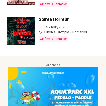
Montpellier
Cinéma à Pontarlier
Spectacles
Nantes
Soirée Horreur
Concerts
Nice
Le 21/08/2026
Paris
Sports
Cinéma Olympia - Pontarlier
Cinéma à Pontarlier
Strasbourg
Soirées
Toulouse
Sorties famille
Toutes les villes
Expos
Sorties & loisirs
Cinéma dans le Doubs
Cinéma en Franche-Comté