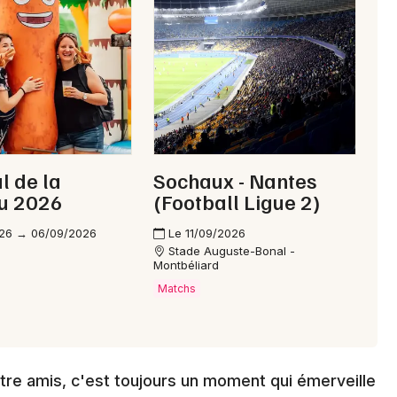
Choisir mes départements
25 - Doubs
Mon email
l de la
Sochaux - Nantes
u 2026
(Football Ligue 2)
Je m'abonne
26 → 06/09/2026
Le 11/09/2026
Stade Auguste-Bonal -
Montbéliard
Matchs
entre amis, c'est toujours un moment qui émerveille