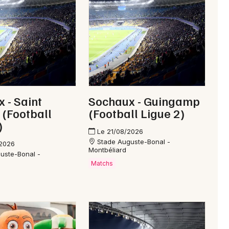
Comté
Newsletter des sorties
Artistes en tournée
 - Saint
Sochaux - Guingamp
 (Football
(Football Ligue 2)
Actus à Pontarlier
)
Le 21/08/2026
Magazine à Pontarlier
Stade Auguste-Bonal -
/2026
Montbéliard
uste-Bonal -
Matchs