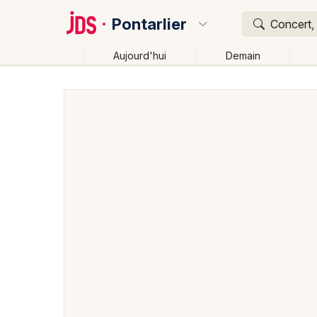
Pontarlier
Concert, 
Aujourd'hui
Demain
Quoi ?
Où ?
Pontarlier et alentours
Doubs (25)
Franche-Comt
Changer de lieu