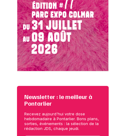
Newsletter : le meilleur à
Pontarlier
Recevez aujourd'hui votre dose
hebdomadaire à Pontarlier. Bons plans,
sorties, événements : la sélection de la
rédaction JDS, chaque jeudi.