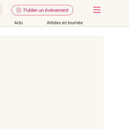
Publier un événement
Actu
Artistes en tournée
Fermer
Effacer les dates
week-end
Autre