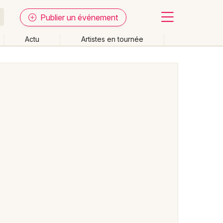
Publier un événement
Actu
Artistes en tournée
Fermer
Effacer les dates
week-end
Autre