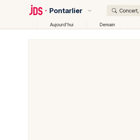
Pontarlier
Concert, 
Aujourd'hui
Demain
Quoi ?
Où ?
Pontarlier et alentours
Doubs (25)
Franche-Comt
Changer de lieu