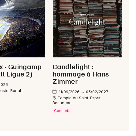
Choisir mes départements
25 - Doubs
Mon email
Je m'abonne
x - Guingamp
Candlelight :
ll Ligue 2)
hommage à Hans
Zimmer
2026
uste-Bonal -
11/09/2026 → 05/02/2027
Temple du Saint-Esprit -
Besançon
Concerts