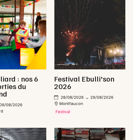
Newsletter des sorties
Artistes en tournée
Actus à Pontarlier
iard : nos 6
Festival Ebulli'son
Magazine à Pontarlier
orties du
2026
nd
28/08/2026 → 29/08/2026
Montfaucon
 09/08/2026
rd
Festival