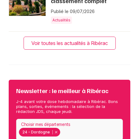
classement complet
Publié le 09/07/2026
Actualités
Voir toutes les actualités à Ribérac
Newsletter : le meilleur à Ribérac
J-4 avant votre dose hebdomadaire à Ribérac. Bons
plans, sorties, événements : la sélection de la
rédaction JDS, chaque jeudi.
Choisir mes départements
24 - Dordogne