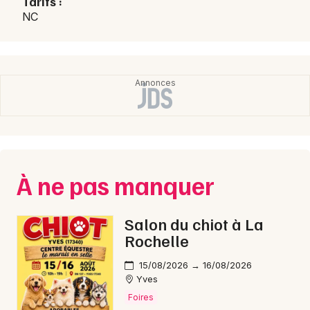
Tarifs :
NC
Brocantes en Nouvelle-Aquitaine
Newsletter des sorties
Artistes en tournée
Actus à Ribérac
À ne pas manquer
Magazine à Ribérac
Salon du chiot à La
Rochelle
15/08/2026 → 16/08/2026
Yves
Foires