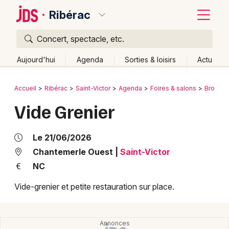
Ribérac
Concert, spectacle, etc.
Quoi ?
Fermer
Aujourd'hui
Agenda
Sorties & loisirs
Actu
Où ?
Retour
Publier un événement
Accueil
Ribérac
Saint-Victor
Agenda
Foires & salons
Brocant
Ribérac et alentours
Dordogne (24)
Aquitaine
Vide Grenier
Bordeaux
Partout
Près de moi
Changer de lieu
Colmar
Quand ?
Le 21/06/2026
Effacer les dates
Lille
Grands événements
Chantemerle Ouest
|
Saint-Victor
Aujourd'hui
Demain
Ce week-end
Autre
NC
Lyon
Activité & Expérience
Vide-grenier et petite restauration sur place.
Marseille
Manifestations
Mulhouse
Foires & salons