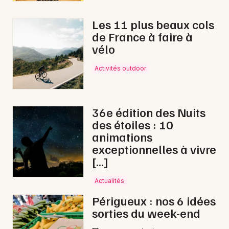
Les 11 plus beaux cols
Choisir mes départements
de France à faire à
24 - Dordogne
vélo
Activités outdoor
Mon email
Je m'abonne
36e édition des Nuits
des étoiles : 10
animations
exceptionnelles à vivre
[…]
Actualités
Périgueux : nos 6 idées
sorties du week-end