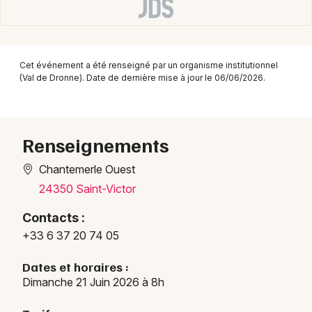
Montpellier
Spectacles
Nantes
Concerts
Nice
Cet événement a été renseigné par un organisme institutionnel
(Val de Dronne). Date de dernière mise à jour le 06/06/2026.
Paris
Sports
Strasbourg
Soirées
Renseignements
Toulouse
Sorties famille
Chantemerle Ouest
Toutes les villes
24350 Saint-Victor
Expos
Contacts :
Sorties & loisirs
+33 6 37 20 74 05
Brocantes en Dordogne
Dates et horaires :
Dimanche 21 Juin 2026 à 8h
Brocantes en Aquitaine