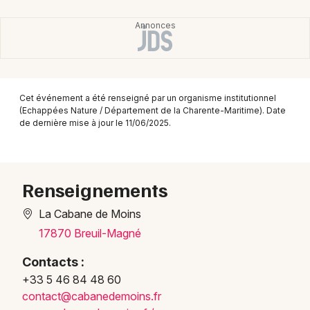
Montpellier
Spectacles
Nantes
Concerts
Nice
Paris
Sports
Cet événement a été renseigné par un organisme institutionnel
(Echappées Nature / Département de la Charente-Maritime). Date
Strasbourg
de dernière mise à jour le 11/06/2025.
Soirées
Toulouse
Sorties famille
Toutes les villes
Renseignements
Expos
La Cabane de Moins
Sorties & loisirs
17870 Breuil-Magné
Visites en Charente-Maritime
Contacts :
+33 5 46 84 48 60
Visites en Poitou-Charente
conta
ct@ca
baned
emoin
s.fr