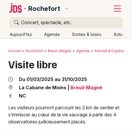
Rochefort
Concert, spectacle, etc.
Quoi ?
Fermer
Aujourd'hui
Agenda
Sorties & loisirs
Actu
Où ?
Retour
Publier un événement
Accueil
Rochefort
Breuil-Magné
Agenda
Activité & Expérience
Rochefort et alentours
Charente-Maritime (17)
Visite libre
Bordeaux
Poitou-Charente
Partout
Près de moi
Changer de lieu
Colmar
Quand ?
Du 01/03/2025 au 31/10/2025
Effacer les dates
Lille
Grands événements
La Cabane de Moins
|
Breuil-Magné
Aujourd'hui
Demain
Ce week-end
Autre
NC
Lyon
Activité & Expérience
Les visiteurs pourront parcourir les 2 km de sentier et
Marseille
s’immiscer au cœur de la vie sauvage à partir des 4
Manifestations
observatoires judicieusement placés.
Mulhouse
Foires & salons