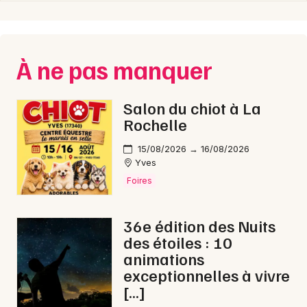
Choisir mes départements
17 - Charente-Maritime
À ne pas manquer
Mon email
Salon du chiot à La
Rochelle
Je m'abonne
15/08/2026 → 16/08/2026
Yves
Foires
36e édition des Nuits
des étoiles : 10
animations
exceptionnelles à vivre
[…]