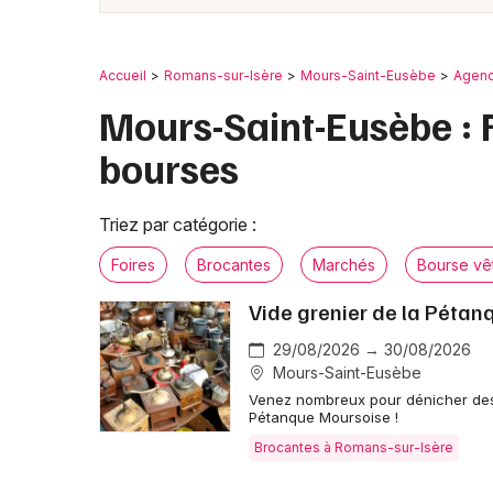
Accueil
Romans-sur-Isère
Mours-Saint-Eusèbe
Agen
Mours-Saint-Eusèbe : F
bourses
Triez par catégorie :
Foires
Brocantes
Marchés
Bourse vê
Vide grenier de la Péta
29/08/2026 → 30/08/2026
Mours-Saint-Eusèbe
Venez nombreux pour dénicher des o
Pétanque Moursoise !
Brocantes à Romans-sur-Isère