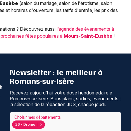
-Eusèbe
(salon du mariage, salon de l'érotisme, salon
s et horaires d'ouverture, les tarifs d'entrée, les prix des
imations ? Découvrez aussi
l’agenda des événements à
s
prochaines fêtes populaires à
Mours-Saint-Eusèbe
!
Newsletter : le meilleur à
Romans-sur-Isère
ir
Recevez aujourd'hui votre dose hebdomadaire à
,
Romans-sur-Isère. Bons plans, sorties, événements :
la sélection de la rédaction JDS, chaque jeudi.
Choisir mes départements
26 - Drôme