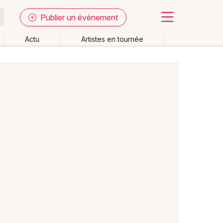
Publier un événement
Actu
Artistes en tournée
Fermer
Effacer les dates
week-end
Autre