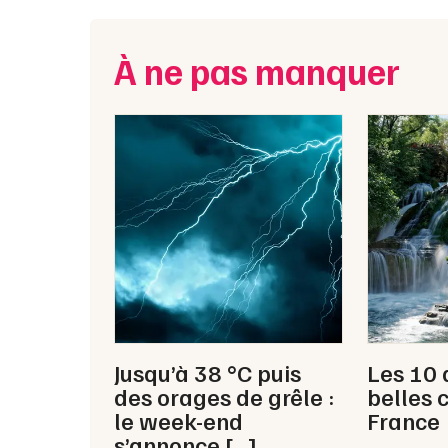
À ne pas manquer
Jusqu’à 38 °C puis
Les 10 
des orages de grêle :
belles 
le week-end
France
s’annonce […]