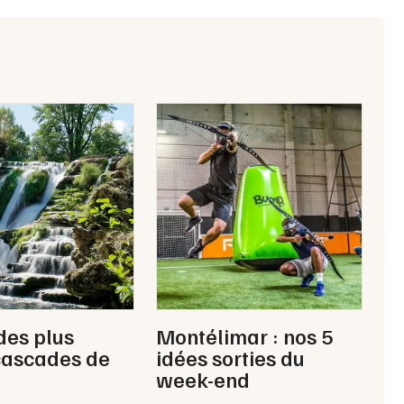
Alpes
Newsletter des sorties
Artistes en tournée
Actus à Romans-sur-Isère
Magazine à Romans-sur-Isère
des plus
Montélimar : nos 5
cascades de
idées sorties du
week-end