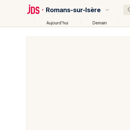
Romans-sur-Isère
Aujourd'hui
Demain
Quoi ?
Où ?
Romans-sur-Isère et alentours
Drôme (26)
Rhône
Près de moi
Changer de lieu