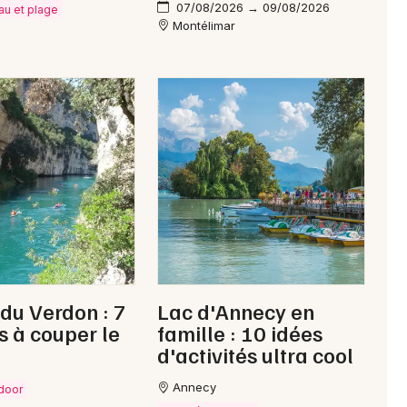
07/08/2026 → 09/08/2026
eau et plage
Montélimar
Choisir mes départements
26 - Drôme
Mon email
Je m'abonne
du Verdon : 7
Lac d'Annecy en
és à couper le
famille : 10 idées
d'activités ultra cool
Annecy
tdoor