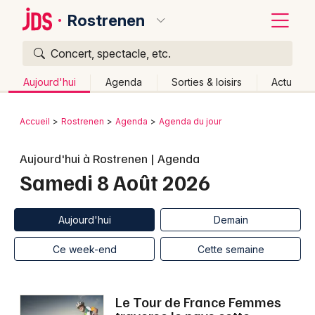
Rostrenen
Concert, spectacle, etc.
Quoi ?
Fermer
Aujourd'hui
Agenda
Sorties & loisirs
Actu
Où ?
Retour
Publier un événement
Accueil
Rostrenen
Agenda
Agenda du jour
Rostrenen et alentours
Côtes d'Armor (22)
Bretagne
Bordeaux
Aujourd'hui à Rostrenen | Agenda
Partout
Près de moi
Changer de lieu
Samedi 8 Août 2026
Colmar
Quand ?
Effacer les dates
Lille
Grands événements
Aujourd'hui
Demain
Ce week-end
Autre
Aujourd'hui
Demain
Lyon
Activité & Expérience
Ce week-end
Cette semaine
Marseille
Manifestations
Mulhouse
Le Tour de France Femmes
Foires & salons