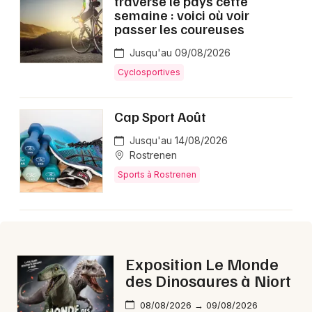
traverse le pays cette
Montpellier
semaine : voici où voir
passer les coureuses
Spectacles
Nantes
Jusqu'au 09/08/2026
Concerts
Nice
Cyclosportives
Paris
Sports
Cap Sport Août
Strasbourg
Soirées
Jusqu'au 14/08/2026
Toulouse
Rostrenen
Sorties famille
Sports à Rostrenen
Toutes les villes
Expos
Sorties & loisirs
Exposition Le Monde
Aujourd'hui dans les Côtes d'Armor
des Dinosaures à Niort
Aujourd'hui en Bretagne
08/08/2026 → 09/08/2026