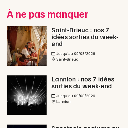
Montpellier
À ne pas manquer
Spectacles
Nantes
Concerts
Nice
Saint-Brieuc : nos 7
idées sorties du week-
Paris
Sports
end
Strasbourg
Soirées
Jusqu'au 09/08/2026
Saint-Brieuc
Toulouse
Sorties famille
Toutes les villes
Lannion : nos 7 idées
Expos
sorties du week-end
Sorties & loisirs
Jusqu'au 09/08/2026
Lannion
Jazz dans les Côtes d'Armor
Jazz en Bretagne
Spectacle nocturne au