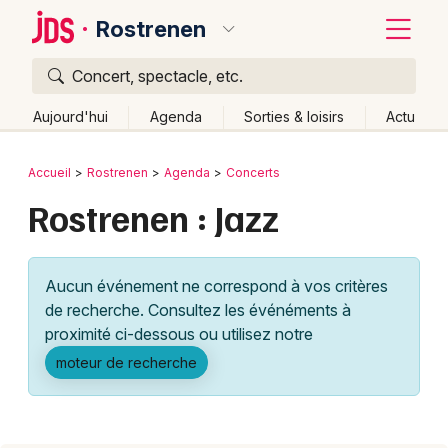
Rostrenen
Concert, spectacle, etc.
Quoi ?
Fermer
Aujourd'hui
Agenda
Sorties & loisirs
Actu
Où ?
Retour
Publier un événement
Accueil
Rostrenen
Agenda
Concerts
Rostrenen et alentours
Côtes d'Armor (22)
Bretagne
Rostrenen : Jazz
Bordeaux
Partout
Près de moi
Changer de lieu
Colmar
Quand ?
Effacer les dates
Aucun événement ne correspond à vos critères
Lille
Grands événements
Aujourd'hui
Demain
Ce week-end
Autre
de recherche. Consultez les événéments à
Lyon
proximité ci-dessous ou utilisez notre
Activité & Expérience
moteur de recherche
Marseille
Manifestations
Mulhouse
Foires & salons