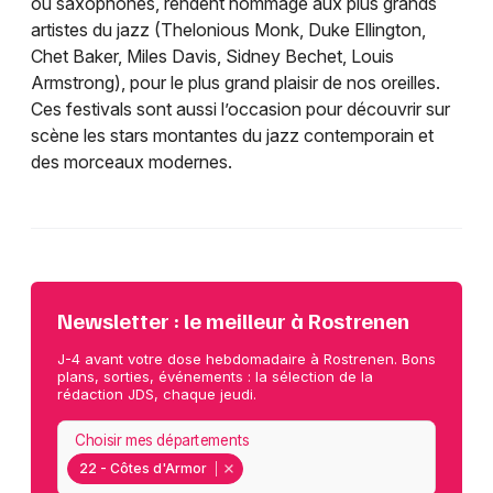
ou saxophones, rendent hommage aux plus grands
artistes du jazz (Thelonious Monk, Duke Ellington,
Chet Baker, Miles Davis, Sidney Bechet, Louis
Armstrong), pour le plus grand plaisir de nos oreilles.
Ces festivals sont aussi l’occasion pour découvrir sur
scène les stars montantes du jazz contemporain et
des morceaux modernes.
Newsletter : le meilleur à Rostrenen
J-4 avant votre dose hebdomadaire à Rostrenen. Bons
plans, sorties, événements : la sélection de la
rédaction JDS, chaque jeudi.
Choisir mes départements
22 - Côtes d'Armor