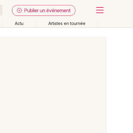
Publier un événement
Actu
Artistes en tournée
Fermer
Effacer les dates
week-end
Autre