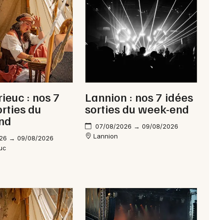
Newsletter des sorties
Artistes en tournée
Actus à Rostrenen
rieuc : nos 7
Lannion : nos 7 idées
Magazine à Rostrenen
orties du
sorties du week-end
nd
07/08/2026 → 09/08/2026
Lannion
26 → 09/08/2026
euc