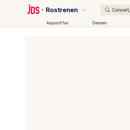
Rostrenen
Concert,
Aujourd'hui
Demain
Quoi ?
Où ?
Rostrenen et alentours
Côtes d'Armor (22)
Breta
Changer de lieu