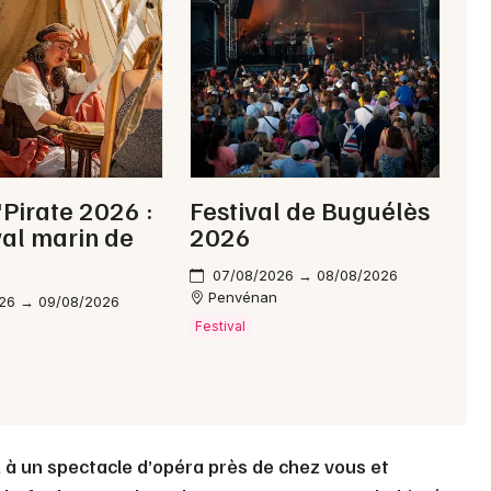
Choisir mes départements
22 - Côtes d'Armor
Mon email
Je m'abonne
'Pirate 2026 :
Festival de Buguélès
ival marin de
2026
07/08/2026 → 08/08/2026
Penvénan
26 → 09/08/2026
Festival
z à un spectacle d’opéra près de chez vous et