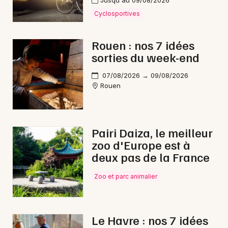
Jusqu'au 09/08/2026
Cyclosportives
Choisir mes départements
76 - Seine-Maritime
Rouen : nos 7 idées
sorties du week-end
Mon email
07/08/2026 → 09/08/2026
Rouen
Je m'abonne
Pairi Daiza, le meilleur
zoo d'Europe est à
deux pas de la France
Zoo et parc animalier
Le Havre : nos 7 idées