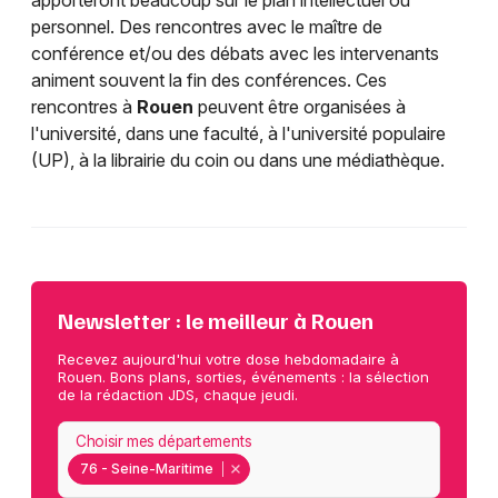
apporteront beaucoup sur le plan intellectuel ou
personnel. Des rencontres avec le maître de
conférence et/ou des débats avec les intervenants
animent souvent la fin des conférences. Ces
rencontres à
Rouen
peuvent être organisées à
l'université, dans une faculté, à l'université populaire
(UP), à la librairie du coin ou dans une médiathèque.
Newsletter : le meilleur à Rouen
Recevez aujourd'hui votre dose hebdomadaire à
Rouen. Bons plans, sorties, événements : la sélection
de la rédaction JDS, chaque jeudi.
Choisir mes départements
76 - Seine-Maritime