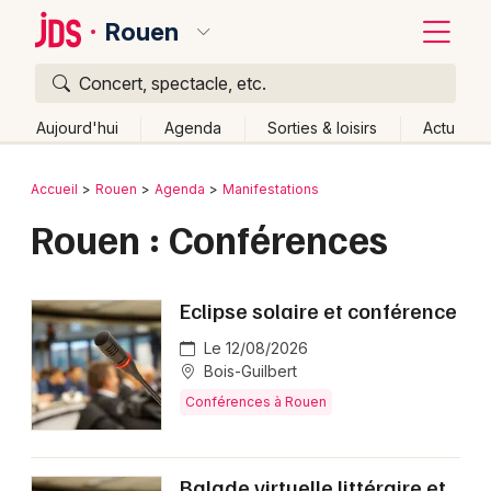
Rouen
Concert, spectacle, etc.
Quoi ?
Fermer
Aujourd'hui
Agenda
Sorties & loisirs
Actu
Où ?
Retour
Publier un événement
Accueil
Rouen
Agenda
Manifestations
Rouen et alentours
Seine-Maritime (76)
Rouen : Conférences
Bordeaux
Haute-Normandie
Partout
Près de moi
Changer de lieu
Colmar
Eclipse solaire et conférence
Quand ?
Effacer les dates
Lille
Grands événements
Le 12/08/2026
Aujourd'hui
Demain
Ce week-end
Autre
Lyon
Bois-Guilbert
Activité & Expérience
Conférences à Rouen
Marseille
Manifestations
Mulhouse
Foires & salons
Balade virtuelle littéraire et