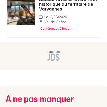
Montpellier
historique du territoire de
Varvannes
Spectacles
Nantes
Le 13/08/2026
Concerts
Nice
Val-de-Saâne
Conférences à Rouen
Paris
Sports
Strasbourg
Soirées
Toulouse
Sorties famille
Toutes les villes
Expos
Sorties & loisirs
Conférences dans la Seine-Maritime
À ne pas manquer
Conférences en Haute-Normandie