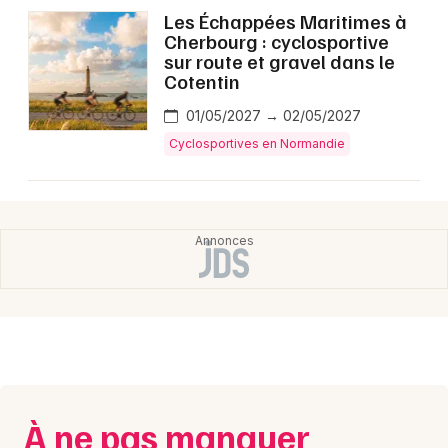
Montpellier
Les Échappées Maritimes à
Cherbourg : cyclosportive
Spectacles
Nantes
sur route et gravel dans le
Cotentin
Concerts
Nice
01/05/2027 → 02/05/2027
Paris
Sports
Cyclosportives en Normandie
Strasbourg
Soirées
Toulouse
Sorties famille
Toutes les villes
Expos
Sorties & loisirs
Cyclosportives dans la Seine-Maritime
À ne pas manquer
Cyclosportives en Haute-Normandie