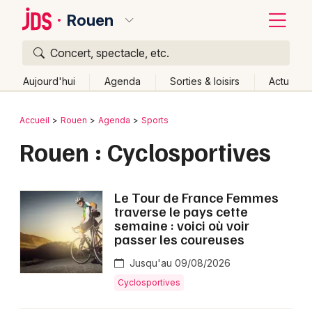
Rouen
Concert, spectacle, etc.
Quoi ?
Fermer
Aujourd'hui
Agenda
Sorties & loisirs
Actu
Où ?
Retour
Publier un événement
Accueil
Rouen
Agenda
Sports
Rouen et alentours
Seine-Maritime (76)
Rouen : Cyclosportives
Bordeaux
Haute-Normandie
Partout
Près de moi
Changer de lieu
Colmar
Le Tour de France Femmes
Quand ?
Effacer les dates
Lille
Grands événements
traverse le pays cette
semaine : voici où voir
Aujourd'hui
Demain
Ce week-end
Autre
Lyon
passer les coureuses
Activité & Expérience
Marseille
Jusqu'au 09/08/2026
Manifestations
Cyclosportives
Mulhouse
Foires & salons