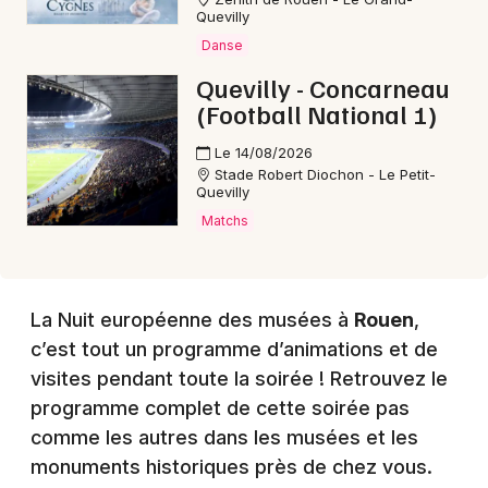
Quevilly
Danse
Choisir mes départements
Quevilly - Concarneau
76 - Seine-Maritime
(Football National 1)
Le 14/08/2026
Mon email
Stade Robert Diochon - Le Petit-
Quevilly
Matchs
Je m'abonne
La Nuit européenne des musées à
Rouen
,
c’est tout un programme d’animations et de
visites pendant toute la soirée ! Retrouvez le
programme complet de cette soirée pas
comme les autres dans les musées et les
monuments historiques près de chez vous.