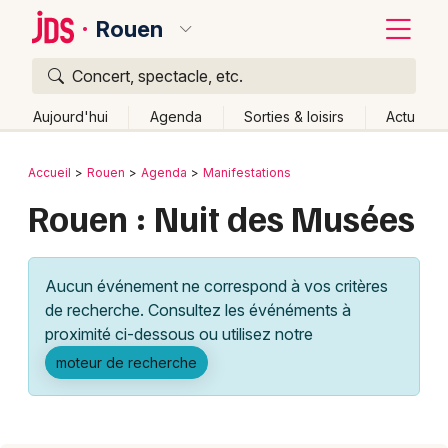
Rouen
Concert, spectacle, etc.
Quoi ?
Fermer
Aujourd'hui
Agenda
Sorties & loisirs
Actu
Où ?
Retour
Publier un événement
Accueil
Rouen
Agenda
Manifestations
Rouen et alentours
Seine-Maritime (76)
Rouen : Nuit des Musées
Bordeaux
Haute-Normandie
Partout
Près de moi
Changer de lieu
Colmar
Aucun événement ne correspond à vos critères
Quand ?
Effacer les dates
Lille
Grands événements
de recherche. Consultez les événéments à
Aujourd'hui
Demain
Ce week-end
Autre
Lyon
proximité ci-dessous ou utilisez notre
Activité & Expérience
moteur de recherche
Marseille
Manifestations
Mulhouse
Foires & salons