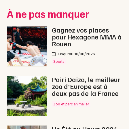
Montpellier
À ne pas manquer
Spectacles
Nantes
Concerts
Nice
Gagnez vos places
pour Hexagone MMA à
Paris
Sports
Rouen
Strasbourg
Soirées
Jusqu'au 10/08/2026
Toulouse
Sports
Sorties famille
Toutes les villes
Pairi Daiza, le meilleur
Expos
zoo d'Europe est à
deux pas de la France
Sorties & loisirs
Zoo et parc animalier
Nuit des Musées dans la Seine-Maritime
Nuit des Musées en Haute-Normandie
Un Été au Havre 2026