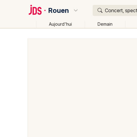
Rouen
Concert, spect
Aujourd'hui
Demain
Quoi ?
Où ?
Rouen et alentours
Seine-Maritime (76)
Haute-N
Près de moi
Changer de lieu