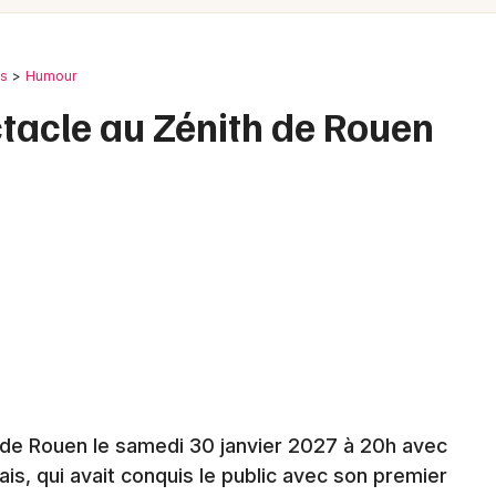
Spectacles
Mulhouse
Concerts
Montpellier
es
Humour
Nantes
Sports
acle au Zénith de Rouen
Nice
Soirées
Paris
Sorties famille
Strasbourg
Expos
Toulouse
Sorties & loisirs
Toutes les villes
Humour dans la Seine-Maritime
Humour en Haute-Normandie
 de Rouen le samedi 30 janvier 2027 à 20h avec
is, qui avait conquis le public avec son premier
Humour en Normandie