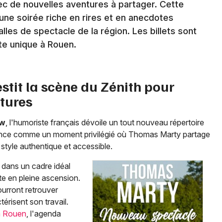
ec de nouvelles aventures à partager. Cette
une soirée riche en rires et en anecdotes
lles de spectacle de la région. Les billets sont
te unique à Rouen.
Newsletter des sorties
Artistes en tournée
tit la scène du Zénith pour
tures
Actus à Rouen
ow
, l'humoriste français dévoile un tout nouveau répertoire
Magazine à Rouen
ce comme un moment privilégié où Thomas Marty partage
style authentique et accessible.
 dans un cadre idéal
ste en pleine ascension.
urront retrouver
térisent son travail.
à Rouen
, l'agenda