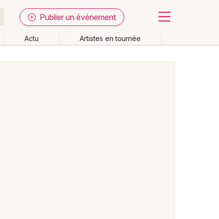
Publier un événement
Actu
Artistes en tournée
Fermer
Effacer les dates
week-end
Autre