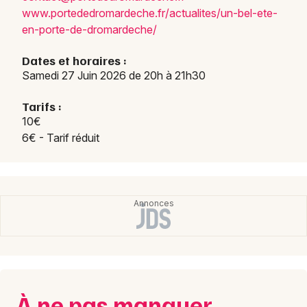
www.p
orted
edrom
ardec
he.fr
/actu
alite
s/un-
bel-e
te-
Concerts en Auvergne-Rhône-Alpes
en
-port
e-de-
droma
rdech
e/
Dates et horaires :
Samedi 27 Juin 2026 de 20h à 21h30
Newsletter des sorties
Tarifs :
10€
Artistes en tournée
6€ - Tarif réduit
Actus à Roussillon
Magazine à Roussillon
À ne pas manquer