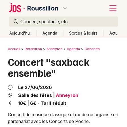
Roussillon
Concert, spectacle, etc.
Quoi ?
Fermer
Aujourd'hui
Agenda
Sorties & loisirs
Actu
Où ?
Retour
Publier un événement
Accueil
Roussillon
Anneyron
Agenda
Concerts
Roussillon et alentours
Drôme (26)
Rhône-Alpes
Concert "saxback
Bordeaux
Partout
Près de moi
Changer de lieu
ensemble"
Colmar
Quand ?
Effacer les dates
Lille
Grands événements
Aujourd'hui
Demain
Ce week-end
Autre
Le 27/06/2026
Lyon
Salle des fêtes
|
Anneyron
Activité & Expérience
10€ | 6€ - Tarif réduit
Marseille
Manifestations
Concert de musique classique et moderne organisé en
Mulhouse
partenariat avec les Concerts de Poche.
Foires & salons