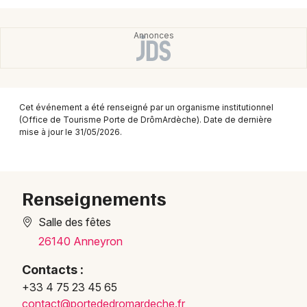
Montpellier
Spectacles
Nantes
Concerts
Nice
Paris
Sports
Cet événement a été renseigné par un organisme institutionnel
Strasbourg
(Office de Tourisme Porte de DrômArdèche). Date de dernière
Soirées
mise à jour le 31/05/2026.
Toulouse
Sorties famille
Toutes les villes
Expos
Renseignements
Salle des fêtes
Sorties & loisirs
26140 Anneyron
Concerts dans la Drôme
Contacts :
+33 4 75 23 45 65
Concerts en Rhône-Alpes
conta
ct@po
rtede
droma
rdech
e.fr