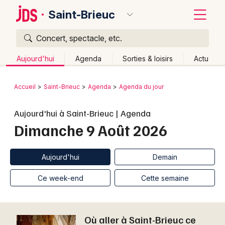
Saint-Brieuc
Concert, spectacle, etc.
Quoi ?
Fermer
Aujourd'hui
Agenda
Sorties & loisirs
Actu
Où ?
Retour
Publier un événement
Accueil
Saint-Brieuc
Agenda
Agenda du jour
Saint-Brieuc et alentours
Côtes d'Armor (22)
Bordeaux
Aujourd'hui à Saint-Brieuc | Agenda
Bretagne
Partout
Près de moi
Changer de lieu
Dimanche 9 Août 2026
Colmar
Quand ?
Effacer les dates
Lille
Grands événements
Aujourd'hui
Demain
Ce week-end
Autre
Aujourd'hui
Demain
Lyon
Activité & Expérience
Ce week-end
Cette semaine
Marseille
Manifestations
Mulhouse
Où aller à Saint-Brieuc ce
Foires & salons