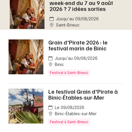
week-end du 7 au 9 août
Montpellier
2026 ? 7 idées sorties
Spectacles
Nantes
Jusqu'au 09/08/2026
Saint-Brieuc
Concerts
Nice
Paris
Sports
Grain d'Pirate 2026 : le
festival marin de Binic
Strasbourg
Soirées
Jusqu'au 09/08/2026
Toulouse
Binic
Sorties famille
Festival à Saint-Brieuc
Toutes les villes
Expos
Le festival Grain d'Pirate à
Binic-Étables-sur-Mer
Sorties & loisirs
Le 09/08/2026
Aujourd'hui dans les Côtes d'Armor
Binic-Étables-sur-Mer
Festival à Saint-Brieuc
Aujourd'hui en Bretagne