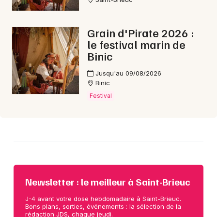
Choisir mes départements
22 - Côtes d'Armor
Grain d'Pirate 2026 :
le festival marin de
Binic
Mon email
Jusqu'au 09/08/2026
Binic
Je m'abonne
Festival
Newsletter : le meilleur à Saint-Brieuc
J-4 avant votre dose hebdomadaire à Saint-Brieuc.
Bons plans, sorties, événements : la sélection de la
rédaction JDS, chaque jeudi.