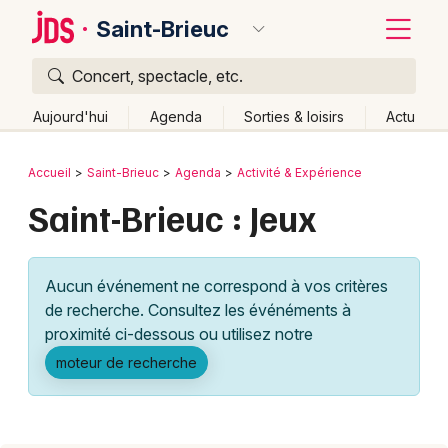
Saint-Brieuc
Concert, spectacle, etc.
Quoi ?
Fermer
Aujourd'hui
Agenda
Sorties & loisirs
Actu
Où ?
Retour
Publier un événement
Accueil
Saint-Brieuc
Agenda
Activité & Expérience
Saint-Brieuc et alentours
Côtes d'Armor (22)
Saint-Brieuc : Jeux
Bordeaux
Bretagne
Partout
Près de moi
Changer de lieu
Colmar
Quand ?
Effacer les dates
Aucun événement ne correspond à vos critères
Lille
Grands événements
Aujourd'hui
Demain
Ce week-end
Autre
de recherche. Consultez les événéments à
Lyon
proximité ci-dessous ou utilisez notre
Activité & Expérience
moteur de recherche
Marseille
Manifestations
Mulhouse
Foires & salons