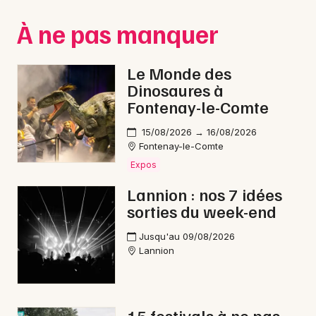
Montpellier
À ne pas manquer
Spectacles
Nantes
Concerts
Nice
Le Monde des
Dinosaures à
Paris
Sports
Fontenay-le-Comte
Strasbourg
Soirées
15/08/2026 → 16/08/2026
Fontenay-le-Comte
Toulouse
Sorties famille
Expos
Toutes les villes
Lannion : nos 7 idées
Expos
sorties du week-end
Sorties & loisirs
Jusqu'au 09/08/2026
Lannion
Jeux dans les Côtes d'Armor
Jeux en Bretagne
15 festivals à ne pas