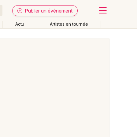
Publier un événement
Actu
Artistes en tournée
Fermer
Effacer les dates
week-end
Autre