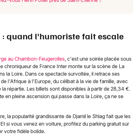
rez-vous Henri Potier près de Saint-Étienne ?
Choisir mes départements
42 - Loire
) : quand l'humoriste fait escale
Mon email
Forge au Chambon-Feugerolles
, c'est une soirée placée sous
Je m'abonne
n. Le chroniqueur de France Inter monte sur la scène de La
 la Loire. Dans ce spectacle survoltée, il retrace ses
e l'Afrique à l'Europe, du célibat à la vie de famille, avec
 répartie. Les billets sont disponibles à partir de 28,34 €.
e en pleine ascension qui passe dans la Loire, ça ne se
 la popularité grandissante de Djamil le Shlag fait que les
. Et si vous venez en voiture, profitez du parking gratuit sur
r votre fidèle bolide.