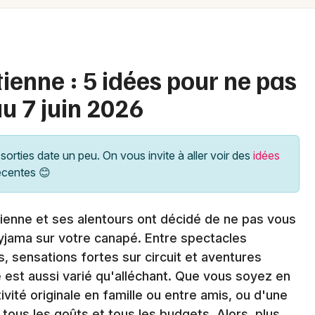
Spectacles
Mulhouse
Concerts
Montpellier
Nantes
Sports
ienne : 5 idées pour ne pas
Nice
au 7 juin 2026
Soirées
Paris
Sorties famille
Strasbourg
sorties date un peu. On vous invite à aller voir des
idées
Expos
écentes 😊
Toulouse
Sorties & loisirs
Toutes les villes
tienne et ses alentours ont décidé de ne pas vous
pyjama sur votre canapé. Entre spectacles
Agenda dans la Loire
s, sensations fortes sur circuit et aventures
Agenda en Rhône-Alpes
st aussi varié qu'alléchant. Que vous soyez en
vité originale en famille ou entre amis, ou d'une
Agenda en Auvergne-Rhône-Alpes
 tous les goûts et tous les budgets. Alors, plus