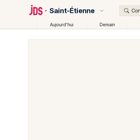
Saint-Étienne
Con
Aujourd'hui
Demain
Quoi ?
Où ?
Saint-Étienne et alentours
Loire (42)
Rhône-Alpe
Changer de lieu