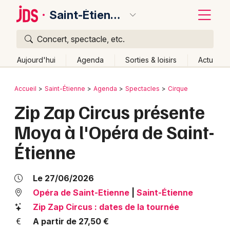
Saint-Étienne
Concert, spectacle, etc.
Quoi ?
Fermer
Aujourd'hui
Agenda
Sorties & loisirs
Actu
Où ?
Retour
Publier un événement
Accueil
Saint-Étienne
Agenda
Spectacles
Cirque
Saint-Étienne et alentours
Loire (42)
Rhône-Alpes
Zip Zap Circus présente
Bordeaux
Partout
Près de moi
Changer de lieu
Moya à l'Opéra de Saint-
Colmar
Quand ?
Effacer les dates
Étienne
Lille
Grands événements
Aujourd'hui
Demain
Ce week-end
Autre
Lyon
Activité & Expérience
Le 27/06/2026
Marseille
Opéra de Saint-Etienne
|
Saint-Étienne
Manifestations
Zip Zap Circus : dates de la tournée
Mulhouse
A partir de 27,50 €
Foires & salons