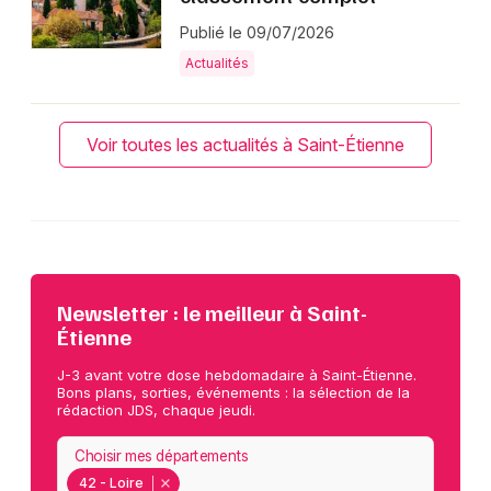
Publié le 09/07/2026
Actualités
Voir toutes les actualités à Saint-Étienne
Newsletter : le meilleur à Saint-
Étienne
J-3 avant votre dose hebdomadaire à Saint-Étienne.
Bons plans, sorties, événements : la sélection de la
rédaction JDS, chaque jeudi.
Choisir mes départements
42 - Loire