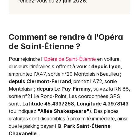
rendez-vous du
27 juin 2026
.
Comment se rendre à l'Opéra
de Saint-Étienne ?
Pour rejoindre l'
Opéra de Saint-Étienne
en voiture,
plusieurs itinéraires s'offrent à vous :
depuis Lyon
,
empruntez l'A47, sortie n°20 Montplaisir/Beaulieu ;
depuis Clermont-Ferrand
, prenez l'A72, sortie
Montplaisir ;
depuis Le Puy-Firminy
, suivez la RN 88,
sortie n°21 Le Rond-Point. Les coordonnées GPS
sont :
Latitude 45.4337258, Longitude 4.3978143
(ou indiquez
"Allée Shakespeare"
). Des places
gratuites sont disponibles à proximité immédiate, ainsi
que le parking payant
Q-Park Saint-Étienne
Chavanelle
.