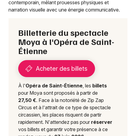
contemporain, mêlant prouesses physiques et
narration visuelle avec une énergie communicative.
Choisir mes départements
Billetterie du spectacle
42 - Loire
Moya à l'Opéra de Saint-
Étienne
Mon email
Acheter des billets
Je m'abonne
À l'
Opéra de Saint-Étienne
, les
billets
pour Moya sont proposés à partir de
27,50 €
. Face à la notoriété de Zip Zap
Circus et à l'attrait de ce type de spectacle
circassien, les places risquent de partir
rapidement. N'attendez pas pour
réserver
vos billets et garantir votre présence à ce