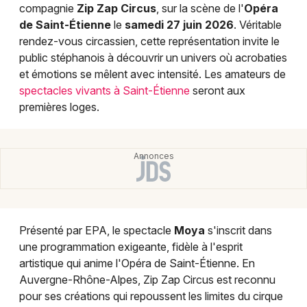
compagnie
Zip Zap Circus
, sur la scène de l'
Opéra
Cirque en Auvergne-Rhône-Alpes
de Saint-Étienne
le
samedi 27 juin 2026
. Véritable
rendez-vous circassien, cette représentation invite le
public stéphanois à découvrir un univers où acrobaties
et émotions se mêlent avec intensité. Les amateurs de
spectacles vivants à Saint-Étienne
seront aux
Newsletter des sorties
premières loges.
Artistes en tournée
Actus à Saint-Étienne
Magazine à Saint-Étienne
Présenté par EPA, le spectacle
Moya
s'inscrit dans
une programmation exigeante, fidèle à l'esprit
artistique qui anime l'Opéra de Saint-Étienne. En
Auvergne-Rhône-Alpes, Zip Zap Circus est reconnu
pour ses créations qui repoussent les limites du cirque