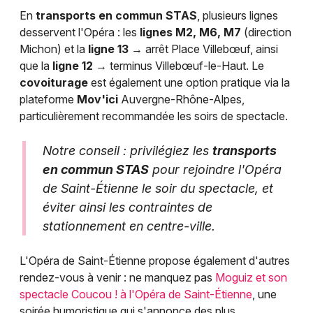
En
transports en commun STAS
, plusieurs lignes
desservent l'Opéra : les
lignes M2, M6, M7
(direction
Michon) et la
ligne 13
→ arrêt Place Villebœuf, ainsi
que la
ligne 12
→ terminus Villebœuf-le-Haut. Le
covoiturage
est également une option pratique via la
plateforme
Mov'ici
Auvergne-Rhône-Alpes,
particulièrement recommandée les soirs de spectacle.
Notre conseil : privilégiez les
transports
en commun STAS
pour rejoindre l'Opéra
de Saint-Étienne le soir du spectacle, et
éviter ainsi les contraintes de
stationnement en centre-ville.
L'Opéra de Saint-Étienne propose également d'autres
rendez-vous à venir : ne manquez pas
Moguiz et son
spectacle Coucou ! à l'Opéra de Saint-Étienne
, une
soirée humoristique qui s'annonce des plus