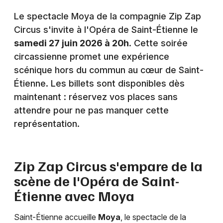
Montpellier
Le spectacle Moya de la compagnie Zip Zap
Spectacles
Nantes
Circus s'invite à l'Opéra de Saint-Étienne le
samedi 27 juin 2026 à 20h
. Cette soirée
Concerts
Nice
circassienne promet une expérience
Paris
Sports
scénique hors du commun au cœur de Saint-
Étienne. Les billets sont disponibles dès
Strasbourg
Soirées
maintenant : réservez vos places sans
Toulouse
attendre pour ne pas manquer cette
Sorties famille
représentation.
Toutes les villes
Expos
Zip Zap Circus s'empare de la
Sorties & loisirs
scène de l'Opéra de Saint-
Cirque dans la Loire
Étienne avec Moya
Cirque en Rhône-Alpes
Saint-Étienne accueille
Moya
, le spectacle de la