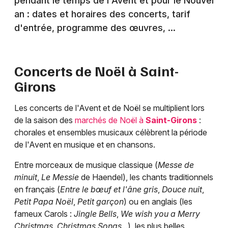
pendant le temps de l'Avent et pour le Nouvel
an : dates et horaires des concerts, tarif
d'entrée, programme des œuvres, ...
Concerts de Noël à
Saint-
Girons
Les concerts de l'Avent et de Noël se multiplient lors
de la saison des
marchés de Noël à
Saint-Girons
:
chorales et ensembles musicaux célèbrent la période
de l'Avent en musique et en chansons.
Entre morceaux de musique classique (
Messe de
minuit
,
Le Messie
de Haendel), les chants traditionnels
en français (
Entre le bœuf et l'âne gris
,
Douce nuit
,
Petit Papa Noël
,
Petit garçon
) ou en anglais (les
fameux Carols :
Jingle Bells
,
We wish you a Merry
Christmas, Christmas Songs...
), les plus belles