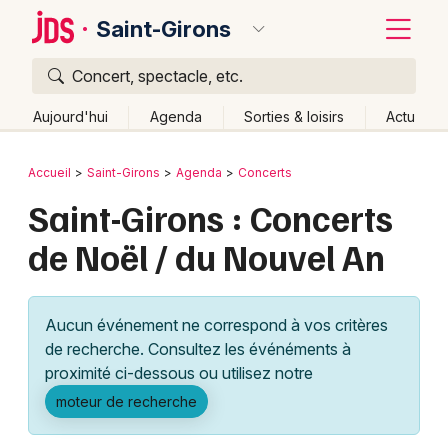
Saint-Girons
Concert, spectacle, etc.
Quoi ?
Fermer
Aujourd'hui
Agenda
Sorties & loisirs
Actu
Où ?
Retour
Publier un événement
Accueil
Saint-Girons
Agenda
Concerts
Saint-Girons et alentours
Ariège (09)
Midi-Pyrénées
Saint-Girons : Concerts
Bordeaux
Partout
Près de moi
Changer de lieu
de Noël / du Nouvel An
Colmar
Quand ?
Effacer les dates
Lille
Grands événements
Aujourd'hui
Demain
Ce week-end
Autre
Aucun événement ne correspond à vos critères
Lyon
Activité & Expérience
de recherche. Consultez les événéments à
proximité ci-dessous ou utilisez notre
Marseille
Manifestations
moteur de recherche
Mulhouse
Foires & salons