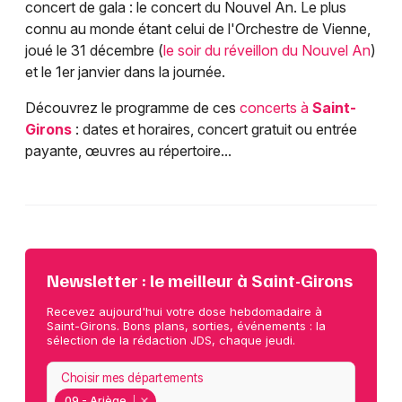
concert de gala : le concert du Nouvel An. Le plus
connu au monde étant celui de l'Orchestre de Vienne,
joué le 31 décembre (
le soir du réveillon du Nouvel An
)
et le 1er janvier dans la journée.
Découvrez le programme de ces
concerts à
Saint-
Girons
: dates et horaires, concert gratuit ou entrée
payante, œuvres au répertoire...
Newsletter : le meilleur à Saint-Girons
Recevez aujourd'hui votre dose hebdomadaire à
Saint-Girons. Bons plans, sorties, événements : la
sélection de la rédaction JDS, chaque jeudi.
Choisir mes départements
09 - Ariège