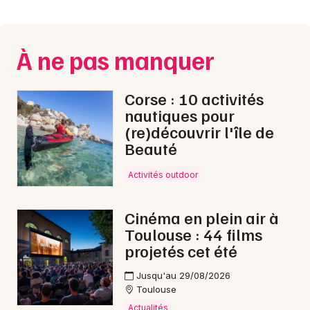
Montpellier
Spectacles
Nantes
À ne pas manquer
Concerts
Nice
Paris
Sports
Corse : 10 activités
nautiques pour
Strasbourg
Soirées
(re)découvrir l'île de
Beauté
Toulouse
Sorties famille
Toutes les villes
Activités outdoor
Expos
Cinéma en plein air à
Sorties & loisirs
Toulouse : 44 films
projetés cet été
Concerts de Noël en Ariège
Jusqu'au 29/08/2026
Toulouse
Concerts de Noël en Midi-Pyrénées
Actualités