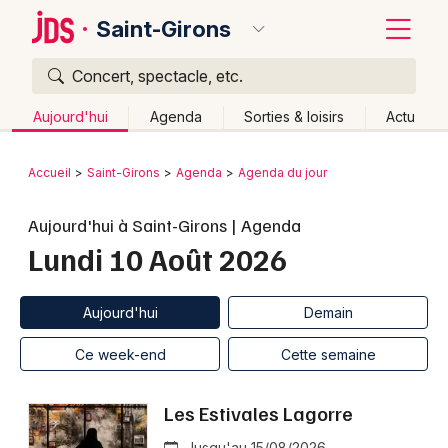
Saint-Girons
Concert, spectacle, etc.
Quoi ?
Fermer
Aujourd'hui
Agenda
Sorties & loisirs
Actu
Où ?
Retour
Publier un événement
Accueil
Saint-Girons
Agenda
Agenda du jour
Saint-Girons et alentours
Ariège (09)
Midi-Pyrénées
Bordeaux
Aujourd'hui à Saint-Girons | Agenda
Partout
Près de moi
Changer de lieu
Lundi 10 Août 2026
Colmar
Quand ?
Effacer les dates
Lille
Grands événements
Aujourd'hui
Demain
Ce week-end
Autre
Aujourd'hui
Demain
Lyon
Activité & Expérience
Ce week-end
Cette semaine
Marseille
Manifestations
Les Estivales Lagorre
Mulhouse
Foires & salons
Jusqu'au 15/08/2026