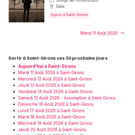
Montpellier
Seix
Spectacles
Nantes
Expos à Saint-Girons
Concerts
Nice
Mardi 11 Août 2026
Paris
Sports
Strasbourg
Soirées
Sortir à Saint-Girons ces 30 prochains jours
Toulouse
Aujourd'hui à Saint-Girons
Sorties famille
Mardi 11 Août 2026 à Saint-Girons
Toutes les villes
Mercredi 12 Août 2026 à Saint-Girons
Expos
Jeudi 13 Août 2026 à Saint-Girons
Vendredi 14 Août 2026 à Saint-Girons
Samedi 15 Août 2026 - Assomption à Saint-Girons
Sorties & loisirs
Dimanche 16 Août 2026 à Saint-Girons
Lundi 17 Août 2026 à Saint-Girons
Aujourd'hui en Ariège
Mardi 18 Août 2026 à Saint-Girons
Mercredi 19 Août 2026 à Saint-Girons
Aujourd'hui en Midi-Pyrénées
Jeudi 20 Août 2026 à Saint-Girons