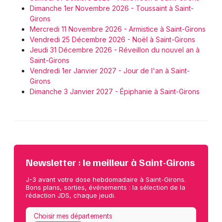
Dimanche 1er Novembre 2026 - Toussaint à Saint-
Girons
Mercredi 11 Novembre 2026 - Armistice à Saint-Girons
Choisir mes départements
Vendredi 25 Décembre 2026 - Noël à Saint-Girons
Jeudi 31 Décembre 2026 - Réveillon du nouvel an à
09 - Ariège
Saint-Girons
Vendredi 1er Janvier 2027 - Jour de l'an à Saint-
Girons
Mon email
Dimanche 3 Janvier 2027 - Épiphanie à Saint-Girons
Je m'abonne
Newsletter : le meilleur à Saint-Girons
J-3 avant votre dose hebdomadaire à Saint-Girons.
Bons plans, sorties, événements : la sélection de la
rédaction JDS, chaque jeudi.
Choisir mes départements