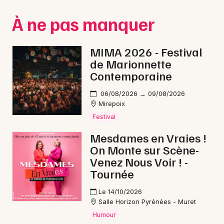
Montpellier
À ne pas manquer
Spectacles
Nantes
Concerts
Nice
MIMA 2026 - Festival
de Marionnette
Paris
Sports
Contemporaine
Strasbourg
Soirées
06/08/2026 → 09/08/2026
Mirepoix
Toulouse
Sorties famille
Festival
Toutes les villes
Mesdames en Vraies !
Expos
On Monte sur Scène-
Venez Nous Voir ! -
Sorties & loisirs
Tournée
Jeux en Ariège
Le 14/10/2026
Salle Horizon Pyrénées - Muret
Jeux en Midi-Pyrénées
Humour