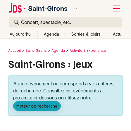
Saint-Girons
Concert, spectacle, etc.
Quoi ?
Fermer
Aujourd'hui
Agenda
Sorties & loisirs
Actu
Où ?
Retour
Publier un événement
Accueil
Saint-Girons
Agenda
Activité & Expérience
Saint-Girons et alentours
Ariège (09)
Midi-Pyrénées
Saint-Girons : Jeux
Bordeaux
Partout
Près de moi
Changer de lieu
Colmar
Quand ?
Effacer les dates
Aucun événement ne correspond à vos critères
Lille
Grands événements
Aujourd'hui
Demain
Ce week-end
Autre
de recherche. Consultez les événéments à
Lyon
proximité ci-dessous ou utilisez notre
Activité & Expérience
moteur de recherche
Marseille
Manifestations
Mulhouse
Foires & salons