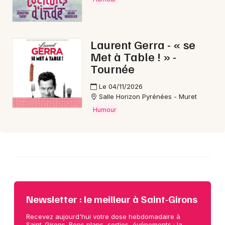
Choisir mes départements
Laurent Gerra - « se
09 - Ariège
Met à Table ! » -
Tournée
Mon email
Le 04/11/2026
Salle Horizon Pyrénées - Muret
Humour
Je m'abonne
Newsletter : le meilleur à Saint-Girons
Recevez aujourd'hui votre dose hebdomadaire à
Saint-Girons. Bons plans, sorties, événements : la