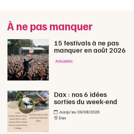
Montpellier
Spectacles
Nantes
À ne pas manquer
Concerts
Nice
Paris
Sports
15 festivals à ne pas
manquer en août 2026
Strasbourg
Soirées
Actualités
Toulouse
Sorties famille
Toutes les villes
Expos
Dax : nos 6 idées
Sorties & loisirs
sorties du week-end
Soirées en Aquitaine
Jusqu'au 09/08/2026
Dax
Soirées en Nouvelle-Aquitaine