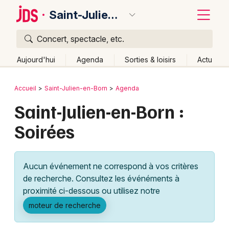
Saint-Julien-en-Born
Concert, spectacle, etc.
Quoi ?
Fermer
Aujourd'hui
Agenda
Sorties & loisirs
Actu
Où ?
Retour
Publier un événement
Accueil
Saint-Julien-en-Born
Agenda
Saint-Julien-en-Born et alentours
Landes (40)
Saint-Julien-en-Born :
Bordeaux
Aquitaine
Partout
Près de moi
Changer de lieu
Soirées
Colmar
Quand ?
Effacer les dates
Lille
Grands événements
Aujourd'hui
Demain
Ce week-end
Autre
Aucun événement ne correspond à vos critères
Lyon
Activité & Expérience
de recherche. Consultez les événéments à
proximité ci-dessous ou utilisez notre
Marseille
Manifestations
moteur de recherche
Mulhouse
Foires & salons