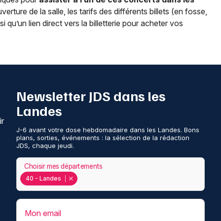
erture de la salle, les tarifs des différents billets (en fosse,
qu’un lien direct vers la billetterie pour acheter vos
Newsletter JDS dans les
Landes
ir
J-6 avant votre dose hebdomadaire dans les Landes. Bons
plans, sorties, événements : la sélection de la rédaction
JDS, chaque jeudi.
Choisir mes départements
40 - Landes
Mon email