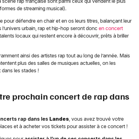
la scène rap française sont parmi ceux qui vendent le plus
teformes de streaming musical).
e pour défendre en chair et en os leurs titres, balançant leur
s l’univers urbain, rap et hip-hop seront donc
en concert
alents locaux qui restent encore à découvrir, prêts à briller
amment ainsi des artistes rap tout au long de l’année. Mais
ntentent plus des salles de musiques actuelles, on les
 dans les stades !
tre prochain concert de rap dans
oncerts rap dans les
Landes
, vous avez trouvé votre
places et à acheter vos tickets pour assister à ce concert !
tiques pour
assister à l’un de ces concerts dans les