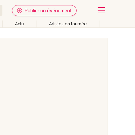
Publier un événement
Actu
Artistes en tournée
Fermer
Effacer les dates
week-end
Autre