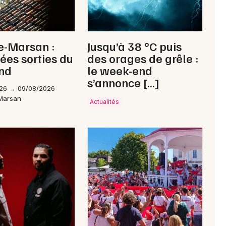
Mon email
e-Marsan :
Jusqu’à 38 °C puis
dées sorties du
des orages de grêle :
Je m'abonne
nd
le week-end
s’annonce […]
26 → 09/08/2026
Marsan
Actualités