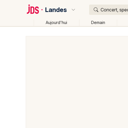
Landes
Concert, spec
Aujourd'hui
Demain
Quoi ?
Où ?
Landes (40)
Aquitaine
Partout
Près de moi
C