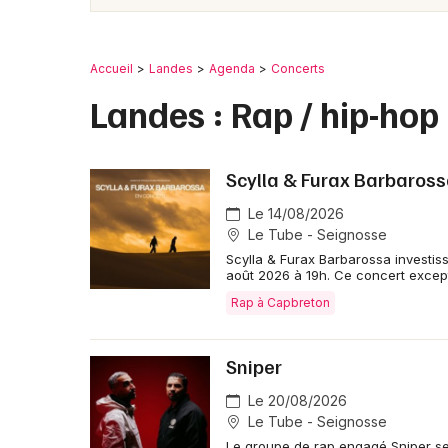
Accueil
Landes
Agenda
Concerts
Landes : Rap / hip-hop
Scylla & Furax Barbaross
Le 14/08/2026
Le Tube - Seignosse
Scylla & Furax Barbarossa investis
août 2026 à 19h. Ce concert except
Rap à Capbreton
Sniper
Le 20/08/2026
Le Tube - Seignosse
Le groupe de rap engagé Sniper se