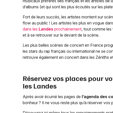
musicaux préférés des français et les artistes de 
d’albums (et qui sont les plus écoutés sur les pla
Fort de leurs succès, les artistes montent sur scèn
flow au public ! Les artistes les plus en vogue dan
dans les
Landes
prochainement
, tout comme les t
et à se retrouver sur le devant de la scène.
Les plus belles scènes de concert en France progr
les stars du rap français ou international ne se co
retrouve également en concert dans les Zéniths et
Réservez vos places pour vo
les
Landes
Après avoir écumé les pages de
l’agenda des c
bonheur ? Il ne vous reste plus qu’à réserver vos 
Découvrez ici même tous les renseignements pra