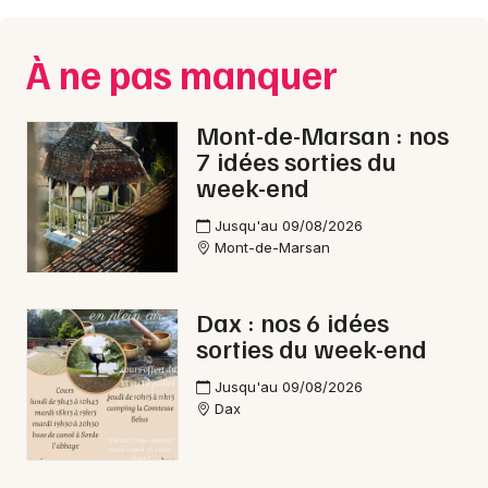
Montpellier
Spectacles
Nantes
À ne pas manquer
Concerts
Nice
Mont-de-Marsan : nos
Paris
Sports
7 idées sorties du
week-end
Strasbourg
Soirées
Jusqu'au 09/08/2026
Toulouse
Mont-de-Marsan
Sorties famille
Toutes les villes
Expos
Dax : nos 6 idées
sorties du week-end
Sorties & loisirs
Jusqu'au 09/08/2026
Concerts de Noël en Aquitaine
Dax
Concerts de Noël en Nouvelle-Aquitaine