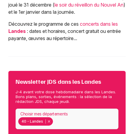
joué le 31 décembre (
le soir du réveillon du Nouvel An
)
et le 1er janvier dans la journée.
Découvrez le programme de ces
concerts dans les
Landes
: dates et horaires, concert gratuit ou entrée
payante, œuvres au répertoire...
Newsletter JDS dans les Landes
J-4 avant votre dose hebdomadaire dans les Landes.
Bons plans, sorties, événements : la sélection de la
rédaction JDS, chaque jeudi.
Choisir mes départements
40 - Landes