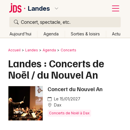
Landes
Concert, spectacle, etc.
Quoi ?
Fermer
Aujourd'hui
Agenda
Sorties & loisirs
Actu
Où ?
Retour
Publier un événement
Accueil
Landes
Agenda
Concerts
Landes (40)
Aquitaine
Partout
Près de moi
Landes : Concerts de
Bordeaux
Changer de lieu
Noël / du Nouvel An
Colmar
Quand ?
Effacer les dates
Lille
Grands événements
Aujourd'hui
Demain
Ce week-end
Autre
Concert du Nouvel An
Lyon
Le 15/01/2027
Activité & Expérience
Dax
Marseille
Manifestations
Concerts de Noël à Dax
Mulhouse
Foires & salons