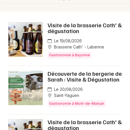
Choisir mes départements
40 - Landes
Visite de la brasserie Cath' &
Mon email
dégustation
Le 19/08/2026
Je m'abonne
Brasserie Cath' - Labenne
Gastronomie à Bayonne
Découverte de la bergerie de
Sarah : Visite & Dégustation
Le 20/08/2026
Saint-Yaguen
Gastronomie à Mont-de-Marsan
Visite de la brasserie Cath' &
dégustation