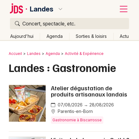
Landes
Concert, spectacle, etc.
Quoi ?
Fermer
Aujourd'hui
Agenda
Sorties & loisirs
Actu
Où ?
Retour
Publier un événement
Accueil
Landes
Agenda
Activité & Expérience
Landes (40)
Aquitaine
Partout
Près de moi
Landes : Gastronomie
Bordeaux
Changer de lieu
Colmar
Quand ?
Effacer les dates
Atelier dégustation de
Lille
Grands événements
Aujourd'hui
Demain
Ce week-end
Autre
produits artisanaux landais
Lyon
07/08/2026 → 28/08/2026
Activité & Expérience
Parentis-en-Born
Marseille
Gastronomie à Biscarrosse
Manifestations
Mulhouse
Foires & salons