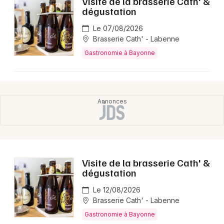
Visite de la brasserie Cath' &
Montpellier
dégustation
Spectacles
Nantes
Le 07/08/2026
Brasserie Cath' - Labenne
Concerts
Nice
Gastronomie à Bayonne
Paris
Sports
Strasbourg
Soirées
Toulouse
Sorties famille
Toutes les villes
Expos
Visite de la brasserie Cath' &
Sorties & loisirs
dégustation
Gastronomie en Aquitaine
Le 12/08/2026
Brasserie Cath' - Labenne
Gastronomie en Nouvelle-Aquitaine
Gastronomie à Bayonne