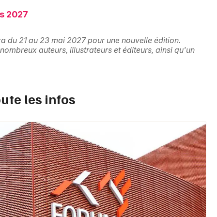
is 2027
ra du 21 au 23 mai 2027 pour une nouvelle édition.
ombreux auteurs, illustrateurs et éditeurs, ainsi qu'un
Choisir mes départements
ute les infos
68 - Haut-Rhin
Mon email
Je m'abonne