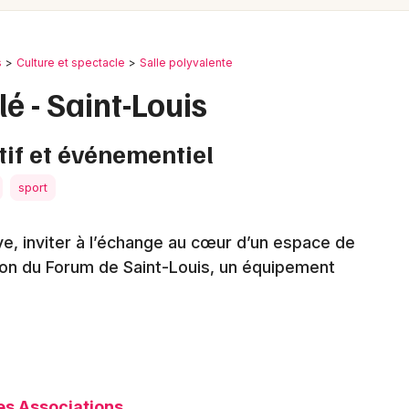
Spectacles
Mulhouse
Concerts
Montpellier
s
Culture et spectacle
Salle polyvalente
Nantes
Sports
é - Saint-Louis
Nice
Soirées
tif et événementiel
Paris
Sorties famille
sport
Strasbourg
Expos
Toulouse
tive, inviter à l’échange au cœur d’un espace de
Sorties & loisirs
ation du Forum de Saint-Louis, un équipement
Toutes les villes
Salle polyvalente dans le Haut-Rhin
Salle polyvalente en Alsace
Salle polyvalente dans le Grand Est
es Associations