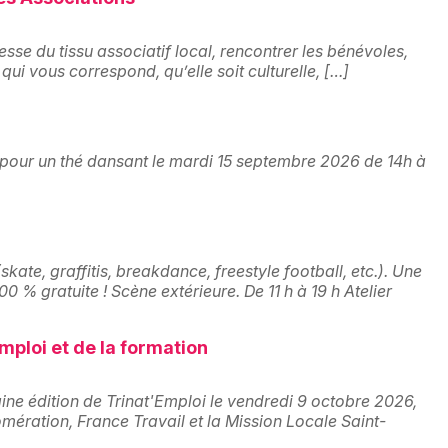
sse du tissu associatif local, rencontrer les bénévoles,
 qui vous correspond, qu’elle soit culturelle, […]
Jeux concours
Newsletter des sorties
pour un thé dansant le mardi 15 septembre 2026 de 14h à
Artistes en tournée
Actus à Saint-Louis
kate, graffitis, breakdance, freestyle football, etc.). Une
00 % gratuite ! Scène extérieure. De 11 h à 19 h Atelier
Magazine à Saint-Louis
emploi et de la formation
Actus tourisme & loisirs
Restaurants
ine édition de Trinat'Emploi le vendredi 9 octobre 2026,
mération, France Travail et la Mission Locale Saint-