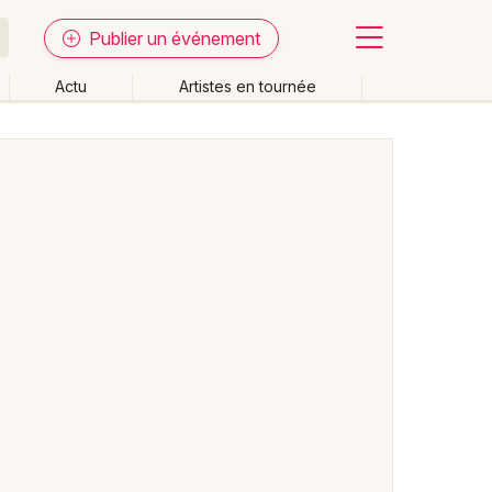
Publier un événement
Actu
Artistes en tournée
Fermer
Effacer les dates
week-end
Autre