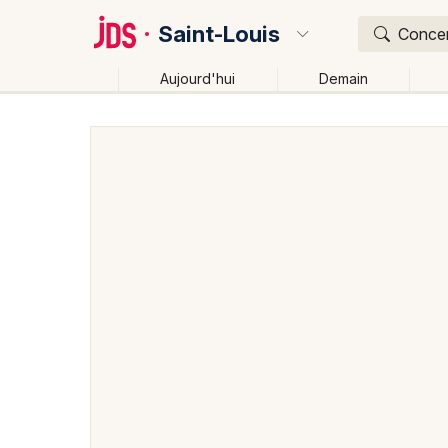
Saint-Louis
Concert
Aujourd'hui
Demain
Quoi ?
Où ?
Saint-Louis et alentours
Haut-Rhin (68)
Alsace
Changer de lieu