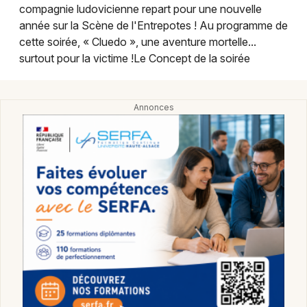
Montpellier
compagnie ludovicienne repart pour une nouvelle
année sur la Scène de l'Entrepotes ! Au programme de
Spectacles
Nantes
cette soirée, « Cluedo », une aventure mortelle...
surtout pour la victime !Le Concept de la soirée
Concerts
Nice
Paris
Sports
Strasbourg
Soirées
Toulouse
Sorties famille
Toutes les villes
Expos
Sorties & loisirs
Théâtre dans le Haut-Rhin
Théâtre en Alsace