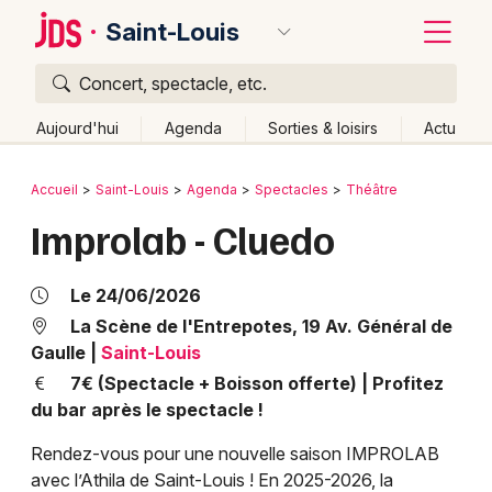
Saint-Louis
Concert, spectacle, etc.
Quoi ?
Fermer
Aujourd'hui
Agenda
Sorties & loisirs
Actu
Où ?
Retour
Publier un événement
Accueil
Saint-Louis
Agenda
Spectacles
Théâtre
Saint-Louis et alentours
Haut-Rhin (68)
Alsace
Improlab - Cluedo
Bordeaux
Partout
Près de moi
Changer de lieu
Colmar
Quand ?
Le 24/06/2026
Effacer les dates
Lille
Grands événements
La Scène de l'Entrepotes, 19 Av. Général de
Aujourd'hui
Demain
Ce week-end
Autre
Gaulle
|
Saint-Louis
Lyon
Activité & Expérience
7€ (Spectacle + Boisson offerte) | Profitez
du bar après le spectacle !
Marseille
Manifestations
Rendez-vous pour une nouvelle saison IMPROLAB
Mulhouse
avec l’Athila de Saint-Louis ! En 2025-2026, la
Foires & salons