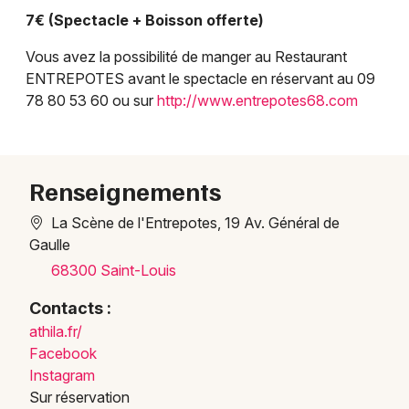
7€ (Spectacle + Boisson offerte)
Vous avez la possibilité de manger au Restaurant
ENTREPOTES avant le spectacle en réservant au 09
78 80 53 60 ou sur
http://www.entrepotes68.com
Choisir mes départements
Renseignements
68 - Haut-Rhin
La Scène de l'Entrepotes, 19 Av. Général de
Gaulle
Mon email
68300 Saint-Louis
Contacts :
Je m'abonne
athila.fr/
Facebook
Instagram
Sur réservation