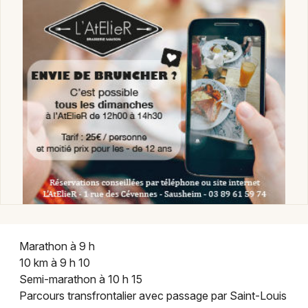
Montpellier
Spectacles
Nantes
Concerts
Nice
Paris
Sports
Strasbourg
Soirées
Toulouse
Sorties famille
Toutes les villes
Expos
Sorties & loisirs
Marathon à 9 h
Courses dans le Haut-Rhin
10 km à 9 h 10
Semi-marathon à 10 h 15
Courses en Alsace
Parcours transfrontalier avec passage par Saint-Louis