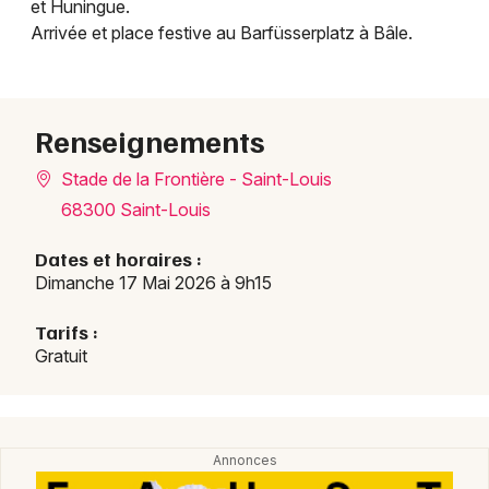
et Huningue.
Courses dans le Grand Est
Arrivée et place festive au Barfüsserplatz à Bâle.
Renseignements
Jeux concours
Stade de la Frontière - Saint-Louis
68300 Saint-Louis
Newsletter des sorties
Dates et horaires :
Artistes en tournée
Dimanche 17 Mai 2026 à 9h15
Actus à Saint-Louis
Tarifs :
Gratuit
Magazine à Saint-Louis
Actus tourisme & loisirs
Restaurants