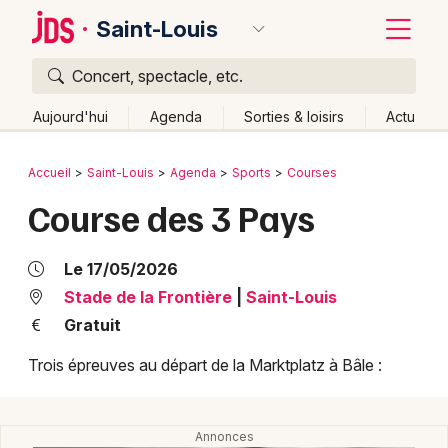
Saint-Louis
Concert, spectacle, etc.
Quoi ?
Fermer
Aujourd'hui
Agenda
Sorties & loisirs
Actu
Où ?
Retour
Publier un événement
Accueil
Saint-Louis
Agenda
Sports
Courses
Saint-Louis et alentours
Haut-Rhin (68)
Alsace
Course des 3 Pays
Bordeaux
Partout
Près de moi
Changer de lieu
Colmar
Quand ?
Le 17/05/2026
Effacer les dates
Lille
Grands événements
Stade de la Frontière
|
Saint-Louis
Aujourd'hui
Demain
Ce week-end
Autre
Gratuit
Lyon
Activité & Expérience
Trois épreuves au départ de la Marktplatz à Bâle :
Marseille
Manifestations
Mulhouse
Foires & salons