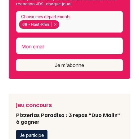
rédaction JDS, chaque jeudi.
Choisir mes départements
68 - Haut-Rhin
Mon email
Je m'abonne
Jeu concours
Pizzerias Paradiso : 3 repas "Duo Malin"
à gagner
Je participe