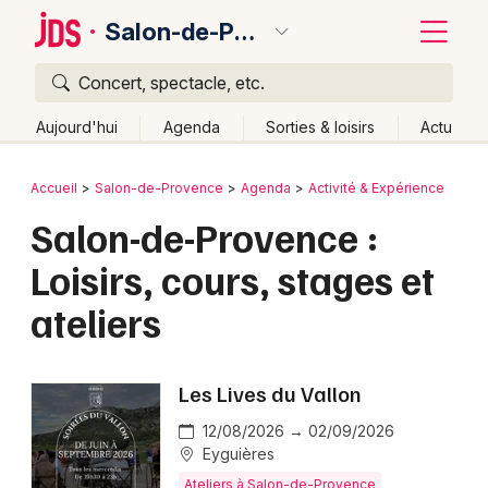
Salon-de-Provence
Concert, spectacle, etc.
Quoi ?
Fermer
Aujourd'hui
Agenda
Sorties & loisirs
Actu
Où ?
Retour
Publier un événement
Accueil
Salon-de-Provence
Agenda
Activité & Expérience
Salon-de-Provence et alentours
Salon-de-Provence :
Bordeaux
Bouches du Rhône (13)
Provence-Alpes-Côte-d'Azur
Loisirs, cours, stages et
Colmar
Partout
Près de moi
Changer de lieu
ateliers
Quand ?
Lille
Grands événements
Effacer les dates
Aujourd'hui
Demain
Ce week-end
Autre
Lyon
Activité & Expérience
Les Lives du Vallon
Marseille
Manifestations
12/08/2026 → 02/09/2026
Mulhouse
Eyguières
Foires & salons
Ateliers à Salon-de-Provence