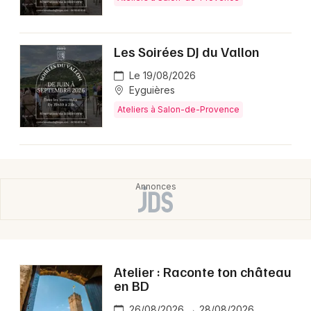
Montpellier
Spectacles
Nantes
Les Soirées DJ du Vallon
Concerts
Nice
Le 19/08/2026
Eyguières
Paris
Sports
Ateliers à Salon-de-Provence
Strasbourg
Soirées
Toulouse
Sorties famille
Toutes les villes
Expos
Sorties & loisirs
Ateliers dans les Bouches du Rhône
Atelier : Raconte ton château
en BD
Ateliers en Provence-Alpes-Côte-d'Azur
26/08/2026 → 28/08/2026