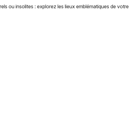
els ou insolites : explorez les lieux emblématiques de votre
Choisir mes départements
13 - Bouches du Rhône
Mon email
Je m'abonne