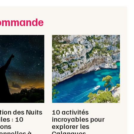
ecommande
tion des Nuits
10 activités
les : 10
incroyables pour
ions
explorer les
onnelles à
Calanques