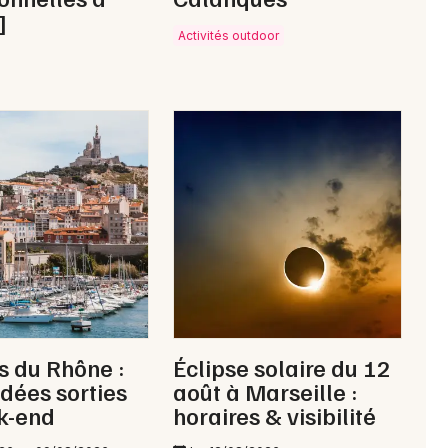
]
Activités outdoor
 du Rhône :
Éclipse solaire du 12
idées sorties
août à Marseille :
k-end
horaires & visibilité