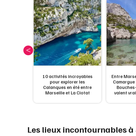
ités
10 activités incroyables
Entre Marsei
 en France
pour explorer les
Camargue :
out droit
Calanques en été entre
Bouches-
utre monde
Marseille et La Ciotat
valent vra
Les lieux incontournables à