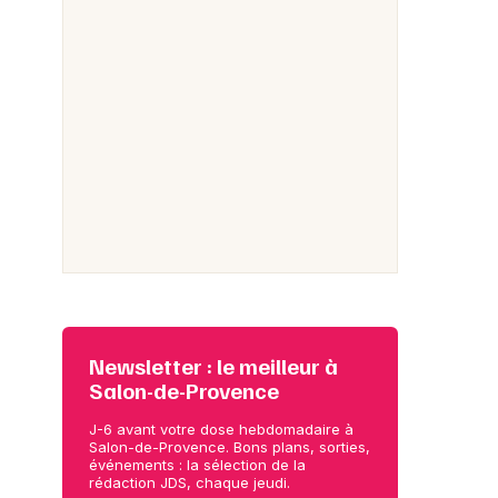
e baigner dans les
es-du-Rhône ? Les
c
Les 10 plus beaux lacs
urs spots autour de
d'altitude de France
rseille et Aix-en-
Provence
Newsletter : le meilleur à
Salon-de-Provence
J-6 avant votre dose hebdomadaire à
Salon-de-Provence. Bons plans, sorties,
événements : la sélection de la
rédaction JDS, chaque jeudi.