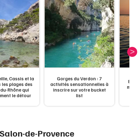
Newsletter des sorties
Artistes en tournée
Actus à Salon-de-Provence
Magazine à Salon-de-Provence
Où s
lle, Cassis et la
Gorges du Verdon : 7
Bouch
 les plages des
activités sensationnelles à
meille
du-Rhône qui
inscrire sur votre bucket
Ma
iment le détour
list
 Salon-de-Provence