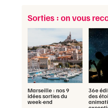
Sorties : on vous r
Marseille : nos 9
36e édi
idées sorties du
des étoi
week-end
animat
excepti