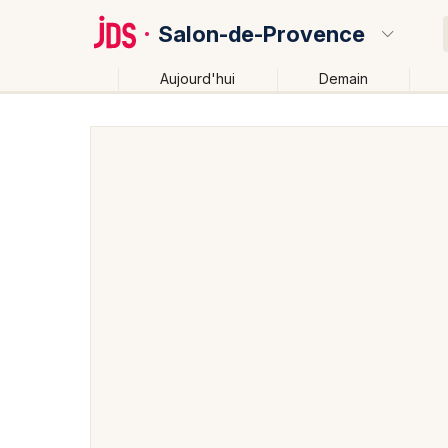
Salon-de-Provence
Aujourd'hui
Demain
Quoi ?
Où ?
Salon-de-Provence et alentours
Bouches du Rhône
Provence-Alpes-Côte-d'Azur
Partout
Près de mo