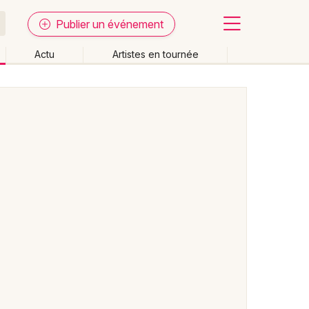
Publier un événement
Actu
Artistes en tournée
Fermer
Effacer les dates
week-end
Autre