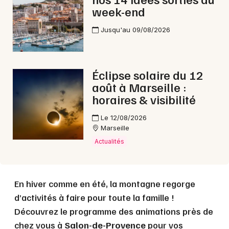
week-end
Choisir mes départements
13 - Bouches du Rhône
Jusqu'au 09/08/2026
Mon email
Éclipse solaire du 12
août à Marseille :
Je m'abonne
horaires & visibilité
Le 12/08/2026
Marseille
Actualités
En hiver comme en été, la montagne regorge
d’activités à faire pour toute la famille !
Découvrez le programme des animations près de
chez vous à
Salon-de-Provence
pour vos