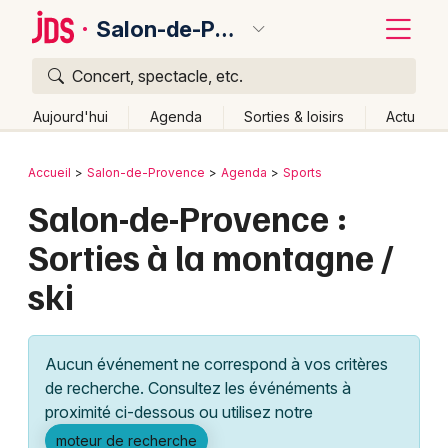
Salon-de-Provence
Concert, spectacle, etc.
Quoi ?
Fermer
Aujourd'hui
Agenda
Sorties & loisirs
Actu
Où ?
Retour
Publier un événement
Accueil
Salon-de-Provence
Agenda
Sports
Salon-de-Provence et alentours
Salon-de-Provence :
Bordeaux
Bouches du Rhône (13)
Provence-Alpes-Côte-d'Azur
Sorties à la montagne /
Colmar
Partout
Près de moi
Changer de lieu
ski
Quand ?
Lille
Grands événements
Effacer les dates
Aujourd'hui
Demain
Ce week-end
Autre
Lyon
Activité & Expérience
Aucun événement ne correspond à vos critères
Marseille
de recherche. Consultez les événéments à
Manifestations
proximité ci-dessous ou utilisez notre
Mulhouse
Foires & salons
moteur de recherche