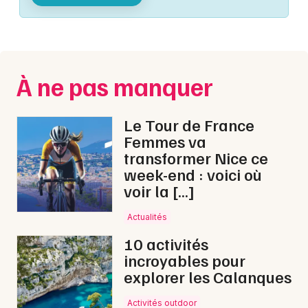
Montpellier
Spectacles
Nantes
Concerts
Nice
À ne pas manquer
Paris
Sports
Strasbourg
Le Tour de France
Soirées
Femmes va
Toulouse
transformer Nice ce
Sorties famille
week-end : voici où
Toutes les villes
voir la […]
Expos
Actualités
Sorties & loisirs
10 activités
incroyables pour
Montagne dans les Bouches du Rhône
explorer les Calanques
Montagne en Provence-Alpes-Côte-d'Azur
Activités outdoor