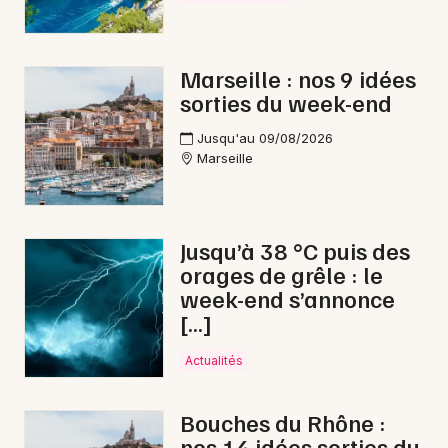
Marseille : nos 9 idées
sorties du week-end
Newsletter des sorties
Jusqu'au 09/08/2026
Artistes en tournée
Marseille
Actus à Salon-de-Provence
Magazine à Salon-de-Provence
Jusqu’à 38 °C puis des
orages de grêle : le
week-end s’annonce
[…]
Actualités
Bouches du Rhône :
nos 14 idées sorties du