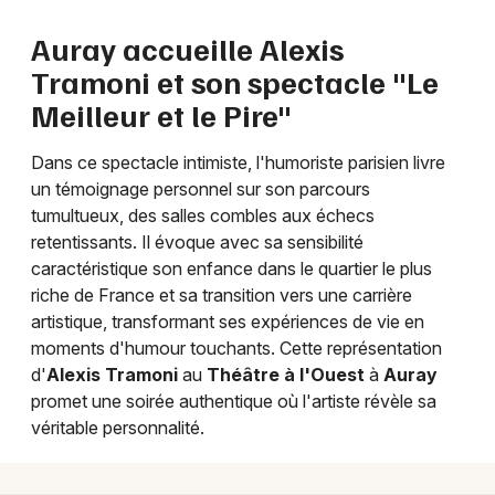
Auray accueille Alexis
Newsletter des sorties
Tramoni et son spectacle "Le
Meilleur et le Pire"
Artistes en tournée
Actus dans le Morbihan
Dans ce spectacle intimiste, l'humoriste parisien livre
un témoignage personnel sur son parcours
Magazine dans le Morbihan
tumultueux, des salles combles aux échecs
retentissants. Il évoque avec sa sensibilité
caractéristique son enfance dans le quartier le plus
riche de France et sa transition vers une carrière
artistique, transformant ses expériences de vie en
moments d'humour touchants. Cette représentation
d'
Alexis Tramoni
au
Théâtre à l'Ouest
à
Auray
promet une soirée authentique où l'artiste révèle sa
véritable personnalité.
Choisir mes départements
56 - Morbihan