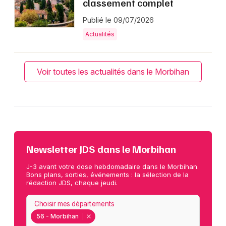
classement complet
Publié le 09/07/2026
Actualités
Voir toutes les actualités dans le Morbihan
Newsletter JDS dans le Morbihan
J-3 avant votre dose hebdomadaire dans le Morbihan.
Bons plans, sorties, événements : la sélection de la
rédaction JDS, chaque jeudi.
Choisir mes départements
56 - Morbihan