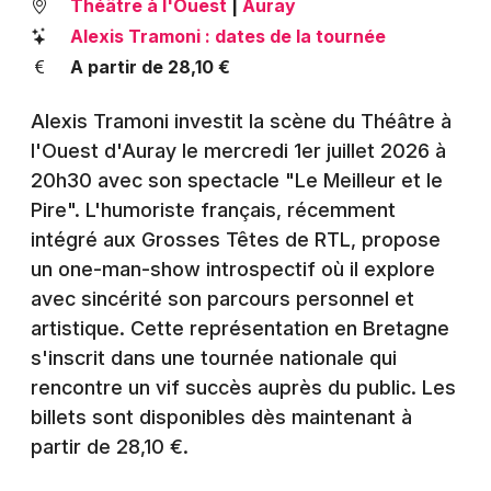
Théâtre à l'Ouest
|
Auray
Montpellier
Alexis Tramoni : dates de la tournée
Spectacles
Nantes
A partir de 28,10 €
Concerts
Nice
Alexis Tramoni investit la scène du Théâtre à
Paris
Sports
l'Ouest d'Auray le mercredi 1er juillet 2026 à
20h30 avec son spectacle "Le Meilleur et le
Strasbourg
Soirées
Pire". L'humoriste français, récemment
Toulouse
intégré aux Grosses Têtes de RTL, propose
Sorties famille
un one-man-show introspectif où il explore
Toutes les villes
avec sincérité son parcours personnel et
Expos
artistique. Cette représentation en Bretagne
s'inscrit dans une tournée nationale qui
Sorties & loisirs
rencontre un vif succès auprès du public. Les
Humour en Bretagne
billets sont disponibles dès maintenant à
partir de 28,10 €.