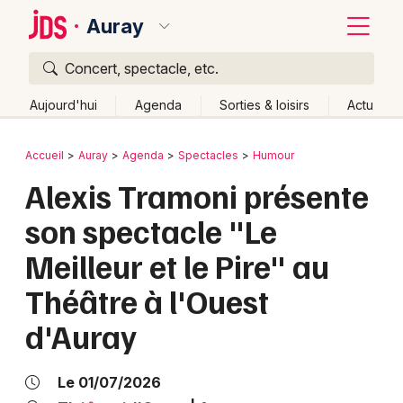
Auray
Concert, spectacle, etc.
Quoi ?
Fermer
Aujourd'hui
Agenda
Sorties & loisirs
Actu
Où ?
Retour
Publier un événement
Accueil
Auray
Agenda
Spectacles
Humour
Auray et alentours
Morbihan (56)
Bretagne
Partout
Alexis Tramoni présente
Bordeaux
Près de moi
Changer de lieu
son spectacle "Le
Colmar
Quand ?
Effacer les dates
Meilleur et le Pire" au
Lille
Grands événements
Aujourd'hui
Demain
Ce week-end
Autre
Théâtre à l'Ouest
Lyon
Activité & Expérience
d'Auray
Marseille
Manifestations
Mulhouse
Le 01/07/2026
Foires & salons