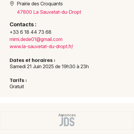
Prairie des Croquants
47800 La Sauvetat-du-Dropt
Contacts :
Newsletter des sorties
+33 6 18 44 73 68
mimi.
dede0
1@gma
il.co
m
Artistes en tournée
www.l
a-sau
vetat
-du-d
ropt.
fr/
Actus en Lot-et-Garonne
Dates et horaires :
Samedi 21 Juin 2025 de 19h30 à 23h
Magazine en Lot-et-Garonne
Tarifs :
Gratuit