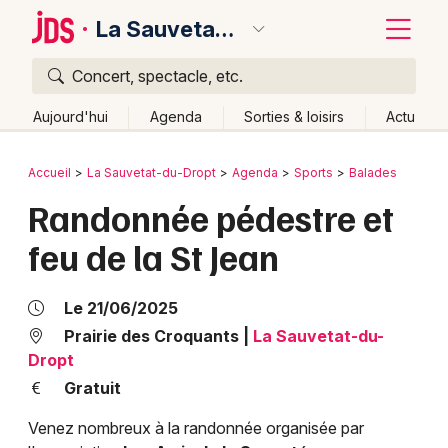
La Sauvetat-du-Dropt
Concert, spectacle, etc.
Quoi ?
Fermer
Aujourd'hui
Agenda
Sorties & loisirs
Actu
Où ?
Retour
Publier un événement
Accueil
La Sauvetat-du-Dropt
Agenda
Sports
Balades
La Sauvetat-du-Dropt et alentours
Lot-et-Garonne (47)
Randonnée pédestre et
Bordeaux
Aquitaine
Partout
Près de moi
Changer de lieu
feu de la St Jean
Colmar
Quand ?
Effacer les dates
Lille
Grands événements
Aujourd'hui
Demain
Ce week-end
Autre
Le 21/06/2025
Lyon
Prairie des Croquants
|
La Sauvetat-du-
Activité & Expérience
Dropt
Marseille
Gratuit
Manifestations
Mulhouse
Venez nombreux à la randonnée organisée par
Foires & salons