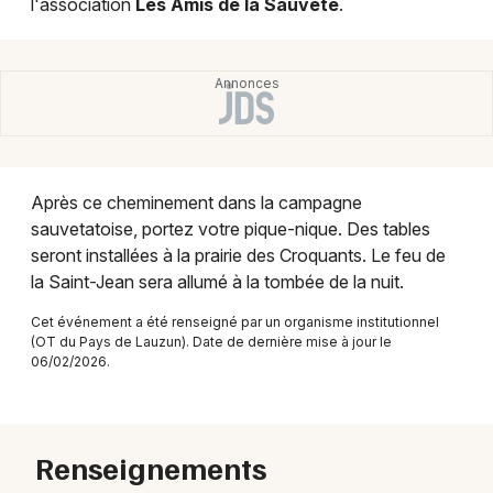
l'association
Les Amis de la Sauveté
.
Montpellier
Spectacles
Nantes
Concerts
Nice
Paris
Sports
Strasbourg
Après ce cheminement dans la campagne
Soirées
sauvetatoise, portez votre pique-nique. Des tables
Toulouse
seront installées à la prairie des Croquants. Le feu de
Sorties famille
Toutes les villes
la Saint-Jean sera allumé à la tombée de la nuit.
Expos
Cet événement a été renseigné par un organisme institutionnel
(OT du Pays de Lauzun). Date de dernière mise à jour le
Sorties & loisirs
06/02/2026.
Balades en Aquitaine
Renseignements
Balades en Nouvelle-Aquitaine