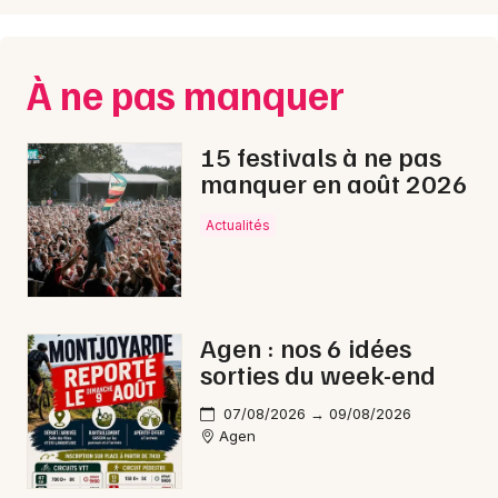
Choisir mes départements
47 - Lot-et-Garonne
À ne pas manquer
Mon email
15 festivals à ne pas
manquer en août 2026
Je m'abonne
Actualités
Agen : nos 6 idées
sorties du week-end
07/08/2026 → 09/08/2026
Agen