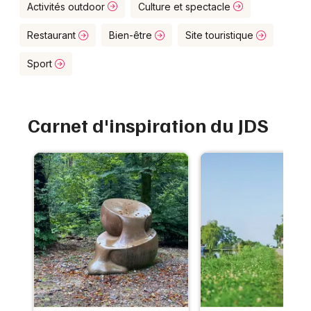
Montpellier
Activités outdoor
Culture et spectacle
Spectacles
Nantes
Restaurant
Bien-être
Site touristique
Concerts
Nice
Sport
Paris
Sports
Carnet d'inspiration du JDS
Strasbourg
Soirées
Toulouse
Sorties famille
Toutes les villes
Expos
Sorties & loisirs
Annuaire dans le Bas-Rhin
Annuaire en Alsace