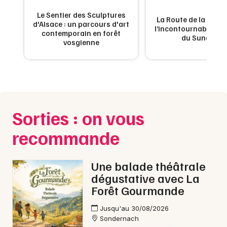
Annuaire dans le Grand Est
Le Sentier des Sculptures
 de
La Route de la Carpe 
d'Alsace : un parcours d'art
ne
l’incontournable g
contemporain en forêt
du Sundgau
vosgienne
Jeux concours
Newsletter des sorties
Sorties : on vous
Artistes en tournée
recommande
Actus à Strasbourg
Une balade théâtrale
Magazine à Strasbourg
dégustative avec La
Forêt Gourmande
Actus tourisme & loisirs
Jusqu'au 30/08/2026
Sondernach
Restaurants