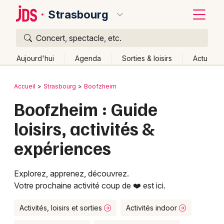
Strasbourg
Concert, spectacle, etc.
Quoi ?
Fermer
Aujourd'hui
Agenda
Sorties & loisirs
Actu
Où ?
Retour
Publier un événement
Accueil
Strasbourg
Boofzheim
Strasbourg et alentours
Bas-Rhin (67)
Alsace
Boofzheim : Guide
Bordeaux
Partout
Près de moi
Changer de lieu
loisirs, activités &
Colmar
Quand ?
Effacer les dates
expériences
Lille
Grands événements
Aujourd'hui
Demain
Ce week-end
Autre
Lyon
Activité & Expérience
Explorez, apprenez, découvrez.
Votre prochaine activité coup de ❤️ est ici.
Marseille
Manifestations
Mulhouse
Activités, loisirs et sorties
Activités indoor
Foires & salons