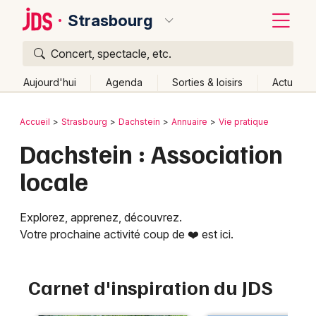
Strasbourg
Concert, spectacle, etc.
Quoi ?
Fermer
Aujourd'hui
Agenda
Sorties & loisirs
Actu
Où ?
Retour
Publier un événement
Accueil
Strasbourg
Dachstein
Annuaire
Vie pratique
Strasbourg et alentours
Bas-Rhin (67)
Alsace
Dachstein : Association
Bordeaux
Partout
Près de moi
Changer de lieu
locale
Colmar
Quand ?
Effacer les dates
Lille
Grands événements
Aujourd'hui
Demain
Ce week-end
Autre
Explorez, apprenez, découvrez.
Votre prochaine activité coup de ❤️ est ici.
Lyon
Activité & Expérience
Marseille
Manifestations
Carnet d'inspiration du JDS
Mulhouse
Foires & salons