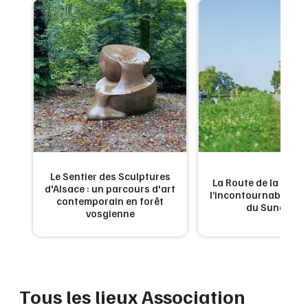
Montpellier
Spectacles
Nantes
Concerts
Nice
Paris
Sports
Strasbourg
Soirées
Toulouse
Sorties famille
Toutes les villes
Le Sentier des Sculptures
 de
La Route de la Carpe 
d'Alsace : un parcours d'art
Expos
ne
l’incontournable g
contemporain en forêt
du Sundgau
vosgienne
Sorties & loisirs
Association locale dans le Bas-Rhin
Tous les lieux Association
Association locale en Alsace