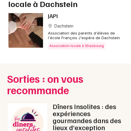
locale à Dachstein
Association locale dans le Grand Est
JAPI
Dachstein
Association des parents d'élèves de
l'école François J'espère de Dachstein
Jeux concours
Association locale à Strasbourg
Newsletter des sorties
Artistes en tournée
Sorties : on vous
Actus à Strasbourg
recommande
Magazine à Strasbourg
Dîners Insolites : des
expériences
Actus tourisme & loisirs
gourmandes dans des
lieux d’exception
Restaurants