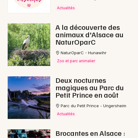
Actualités
A la découverte des
animaux d'Alsace au
NaturOparC
NaturOparC - Hunawihr
Choisir mes départements
Zoo et parc animalier
67 - Bas-Rhin
Deux nocturnes
magiques au Parc du
Mon email
Petit Prince en août
Parc du Petit Prince - Ungersheim
Je m'abonne
Actualités
Brocantes en Alsace :